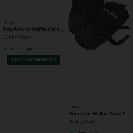
TRIXIE
Skicka fråga
Dog Activity Sniffin Carpet Nivå 1 50x34cm
369 kr
/ Styck
Finns i lager
LÄGG I VARUKORGEN
TRIXIE
Hundskor Walker Care 2-pack
89 kr
/ Styck
Finns i lager