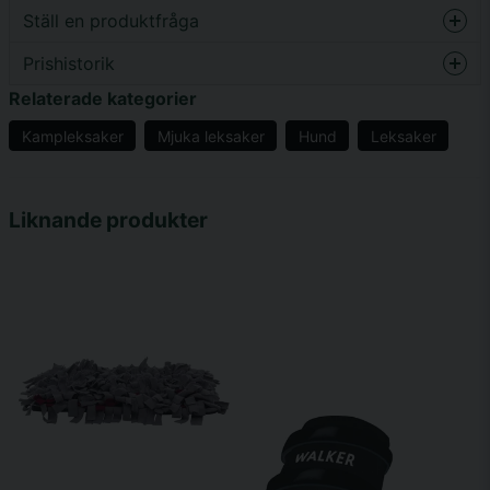
Ställ en produktfråga
Prishistorik
question
Fråga oss något om denna produkten...
Relaterade kategorier
Kampleksaker
Mjuka leksaker
Hund
Leksaker
name
Namn
Liknande produkter
email
Mejladress
Ja, ni får publicera min fråga