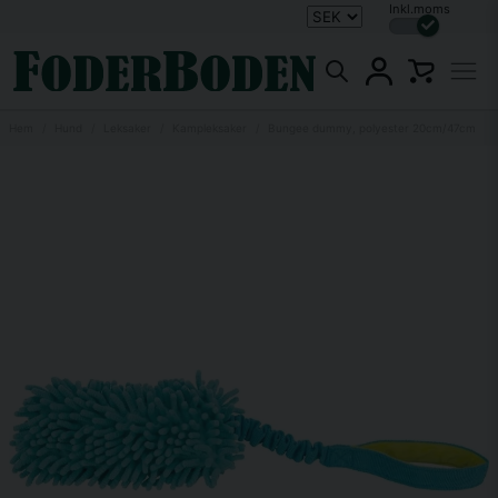
Inkl.moms
Hem
Hund
Leksaker
Kampleksaker
Bungee dummy, polyester 20cm/47cm