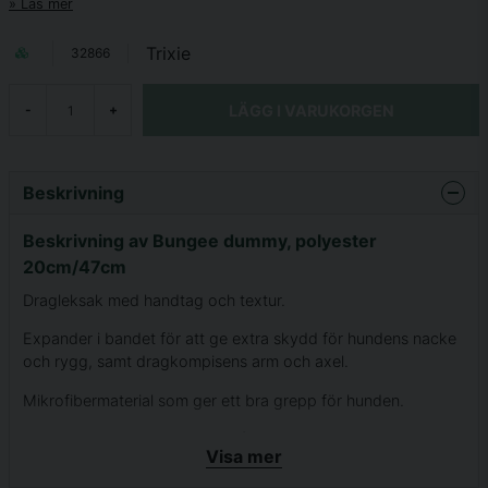
Läs mer
Trixie
32866
LÄGG I VARUKORGEN
-
+
Beskrivning
Beskrivning av Bungee dummy, polyester
20cm/47cm
Dragleksak med handtag och textur.
Expander i bandet för att ge extra skydd för hundens nacke
och rygg, samt dragkompisens arm och axel.
Mikrofibermaterial som ger ett bra grepp för hunden.
Mikrofibermaterialet är 20cm långt, inklusive band och
Visa mer
handtag är leksaken 47cm lång.