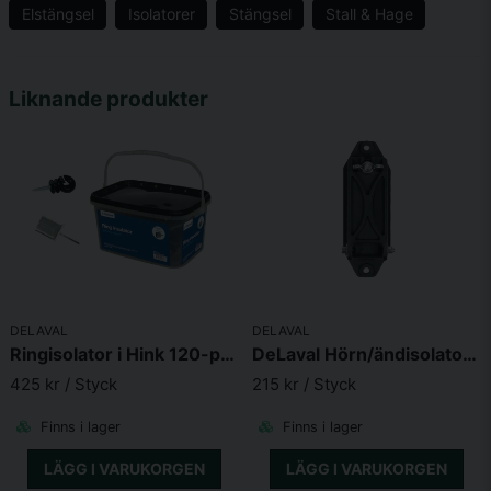
Elstängsel
Isolatorer
Stängsel
Stall & Hage
name
Namn
Liknande produkter
email
Mejladress
Ja, ni får publicera min fråga
DELAVAL
DELAVAL
Ringisolator i Hink 120-pack med 1 isolatordragare
DeLaval Hörn/ändisolator 5-p
425 kr
/ Styck
215 kr
/ Styck
Finns i lager
Finns i lager
Skicka fråga
LÄGG I VARUKORGEN
LÄGG I VARUKORGEN