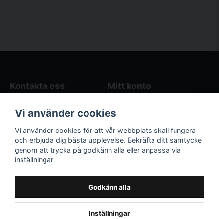
Kontakta oss
Mitt konto
Blogg
Logga in
Vi använder cookies
Butikens öppettider
Registrera dig
Köpvillkor
Glömt lösenord?
Vi använder cookies för att vår webbplats skall fungera
Kontakta oss
och erbjuda dig bästa upplevelse. Bekräfta ditt samtycke
genom att trycka på godkänn alla eller anpassa via
Följ oss på sociala
Våra räkneverktyg
inställningar
medier!
och guider
Facebook
Elstängselräknare
Godkänn alla
Hönsgårdsräknare
Instagram
Inställningar