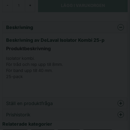
LÄGG I VARUKORGEN
-
+
Beskrivning
Beskrivning av DeLaval Isolator Kombi 25-p
Produktbeskrivning
Isolator kombi.
För tråd och rep upp till 8mm.
För band upp till 40 mm.
25-pack
Ställ en produktfråga
Prishistorik
question
Fråga oss något om denna produkten...
Relaterade kategorier