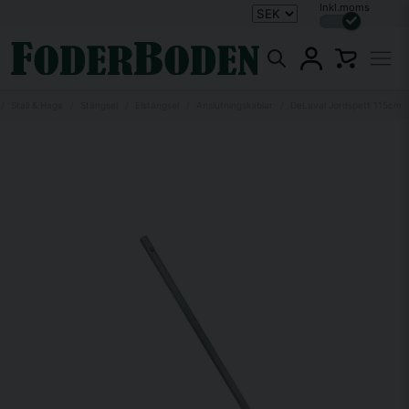
Inkl.moms
Stall & Hage
Stängsel
Elstängsel
Anslutningskablar
DeLaval Jordspett 115cm