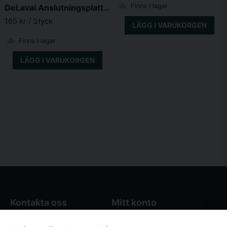
Finns i lager
DeLaval Anslutningsplattor 5-p
165 kr
/ Styck
LÄGG I VARUKORGEN
Finns i lager
LÄGG I VARUKORGEN
Kontakta oss
Mitt konto
Blogg
Logga in