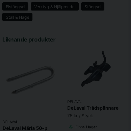
Elstängsel
Verktyg & Hjälpmedel
Stängsel
Stall & Hage
name
Namn
Liknande produkter
email
Mejladress
Ja, ni får publicera min fråga
DELAVAL
DeLaval Trådspännare
75 kr
/ Styck
DELAVAL
Skicka fråga
Finns i lager
DeLaval Märla 50-p