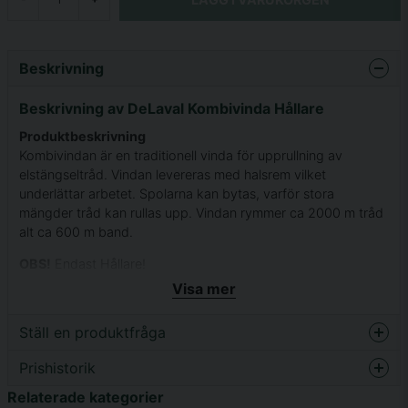
Beskrivning
Beskrivning av DeLaval Kombivinda Hållare
Produktbeskrivning
Kombivindan är en traditionell vinda för upprullning av
elstängseltråd. Vindan levereras med halsrem vilket
underlättar arbetet. Spolarna kan bytas, varför stora
mängder tråd kan rullas upp. Vindan rymmer ca 2000 m tråd
alt ca 600 m band.
OBS!
Endast Hållare!
Du behöver beställa både spole och hållare för en komplett
Visa mer
kombivinda.
Ställ en produktfråga
Prishistorik
question
Fråga oss något om denna produkten...
Relaterade kategorier