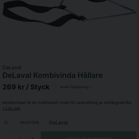
DeLaval
DeLaval Kombivinda Hållare
269 kr
/ Styck
Antal i förpackning:
1
Kombivindan är en traditionell vinda för upprullning av elstängseltråd.
Läs mer
DeLaval
94247006
LÄGG I VARUKORGEN
-
+