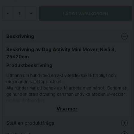
LÄGG I VARUKORGEN
-
+
Beskrivning
Beskrivning av Dog Activity Mini Mover, Nivå 3,
25x20cm
Produktbeskrivning
Utmana din hund med en aktivitetsleksak! Ett roligt och
utmanande spel för proffset.
Alla hundar har ett behov att få arbeta med något. Genom att
ge hunden bra aktivering kan man undvika att den utvecklar
problembeteenden.
Mental träning är minst lika viktig som fysisk träning.
Visa mer
Utmanande spel för proffs
Ställ en produktfråga
Passar även bra till små hundar
Er hund måste öppna lådorna med hjälp av öglorna eller