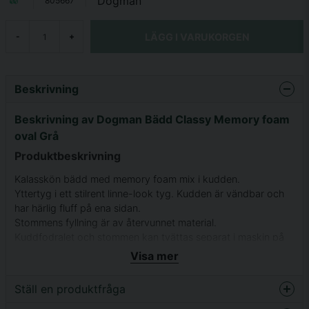
Dogman
805667
LÄGG I VARUKORGEN
-
+
Beskrivning
Beskrivning av Dogman Bädd Classy Memory foam
oval Grå
Produktbeskrivning
Kalasskön bädd med memory foam mix i kudden.
Yttertyg i ett stilrent linne-look tyg. Kudden är vändbar och
har härlig fluff på ena sidan.
Stommens fyllning är av återvunnet material.
Kuddfodralet och stommen kan tvättas separat i maskin på
30grader.
Visa mer
Finns i tre storlekar
Ställ en produktfråga
S: 54x50x28cm