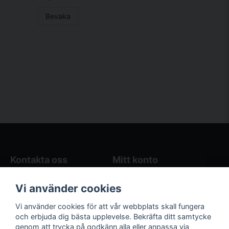
Bevaka
Kontakta oss
Mitt konto
Blogg
Logga in
Vi använder cookies
Butikens öppettider
Registrera dig
Köpvillkor
Glömt lösenord?
Vi använder cookies för att vår webbplats skall fungera
Kontakta oss
och erbjuda dig bästa upplevelse. Bekräfta ditt samtycke
genom att trycka på godkänn alla eller anpassa via
Följ oss på sociala
Våra räkneverktyg