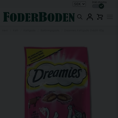
Inkl.moms
Hem
Katt
Kattgodis
Belöningsgodis
Dreamies Kattgodis Oxkött 60g