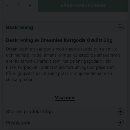
LÄGG I VARUKORGEN
-
+
Beskrivning
Beskrivning av Dreamies Kattgodis Oxkött 60g
Dreamies är ett kattgodis med knaprig utsida och en mjuk
och mumsig insida. Innehåller inga konstgjorda smakämnen
eller luktämnen. Perfekt som litet belöningsgodis till din
kisse. Förpackat i praktiskt återförslutningsbar påse som
håller godiset fräscht samt prasslar inbjudande när man
skakar på den.
Sammansättning smak oxkött:
Visa mer
Vegetabiliskt proteinextrakt, spannmål, kött &
köttbiprodukter (4% nötkött), olja & fett, mineraler
Ställ en produktfråga
Tillsatsämnen smak oxkött:
Prishistorik
question
Vitamin A (5305 IE/kg), vitamin B1 (15 mg/kg), vitamin B2 (7
Fråga oss något om denna produkten...