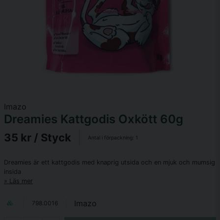
Imazo
Dreamies Kattgodis Oxkött 60g
35 kr
/ Styck
Antal i förpackning:
1
Dreamies är ett kattgodis med knaprig utsida och en mjuk och mumsig
insida
Läs mer
Imazo
798.0016