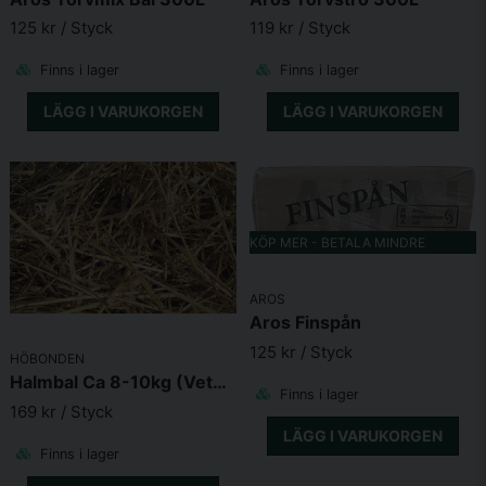
Skicka fråga
125 kr
/ Styck
119 kr
/ Styck
Finns i lager
Finns i lager
LÄGG I VARUKORGEN
LÄGG I VARUKORGEN
KÖP MER - BETALA MINDRE
AROS
Aros Finspån
125 kr
/ Styck
HÖBONDEN
Halmbal Ca 8-10kg (Vetehalm)
Finns i lager
169 kr
/ Styck
LÄGG I VARUKORGEN
Finns i lager