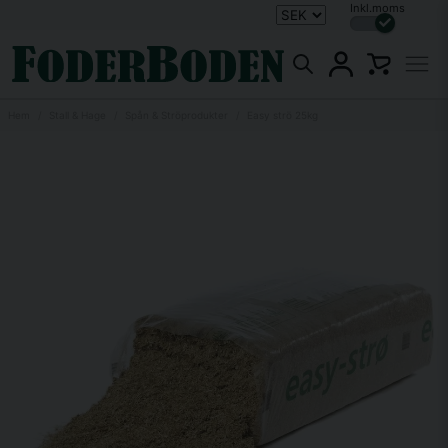
Inkl.moms
Hem
Stall & Hage
Spån & Ströprodukter
Easy strö 25kg