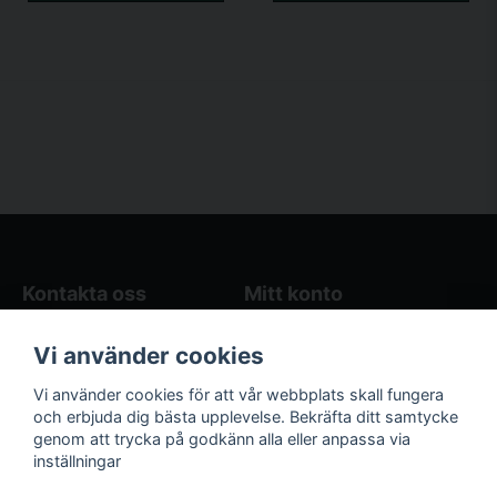
Kontakta oss
Mitt konto
Blogg
Logga in
Vi använder cookies
Butikens öppettider
Registrera dig
Köpvillkor
Glömt lösenord?
Vi använder cookies för att vår webbplats skall fungera
Kontakta oss
och erbjuda dig bästa upplevelse. Bekräfta ditt samtycke
genom att trycka på godkänn alla eller anpassa via
Följ oss på sociala
Våra räkneverktyg
inställningar
medier!
och guider