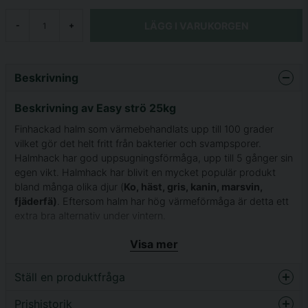
LÄGG I VARUKORGEN
-
+
Beskrivning
Beskrivning av Easy strö 25kg
Finhackad halm som värmebehandlats upp till 100 grader
vilket gör det helt fritt från bakterier och svampsporer.
Halmhack har god uppsugningsförmåga, upp till 5 gånger sin
egen vikt. Halmhack har blivit en mycket populär produkt
bland många olika djur (
Ko, häst, gris, kanin, marsvin,
fjäderfä)
. Eftersom halm har hög värmeförmåga är detta ett
extra bra alternativ under vintern.
EasyStrö är en mycket miljövänlig produkt som kan
Visa mer
återanvändas i jorden såväl som i trädgården. Produkten har
en positivt inflytande på gödselns svämtäcke.
Ställ en produktfråga
Består av (ca. 85% vete och 15% raps).
Prishistorik