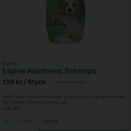
Espree
Espree Rainforest Schampo
139 kr
/ Styck
Antal i förpackning:
1
Väldoftande schampo som rengör på djupet och är lätt tovutredande.
Ger fyllighet, volym och glansig päls.
Läs mer
Espree
LF-2531