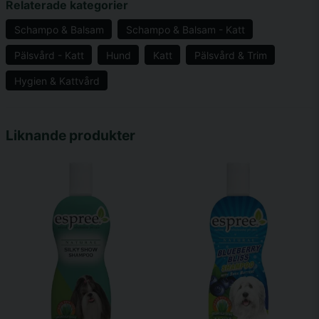
Relaterade kategorier
Schampo & Balsam
Schampo & Balsam - Katt
Pälsvård - Katt
Hund
Katt
Pälsvård & Trim
name
Namn
Hygien & Kattvård
email
Mejladress
Liknande produkter
Ja, ni får publicera min fråga