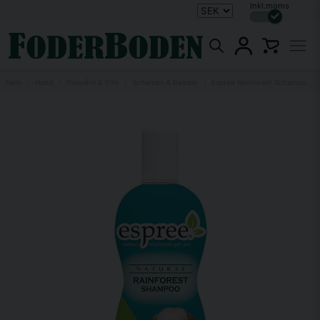
Inkl.moms
Hem
Hund
Pälsvård & Trim
Schampo & Balsam
Espree Rainforest Schampo