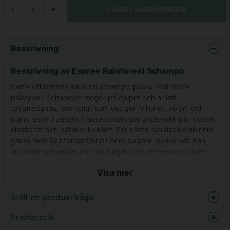
LÄGG I VARUKORGEN
-
+
Beskrivning
Beskrivning av Espree Rainforest Schampo
Detta väldoftade allround schampo passar det flesta
pälstyper. Schampot rengör på djupet och är lätt
tovutredande, samtidigt som det ger fyllighet, volym och
blank lyster i pälsen. Havreprotein gör underverk på hudens
elasticitet och pälsens kvalitet. För bästa resultat kombinera
gärna med Rainforest Conditioner balsam. Skaka väl. Kan
användas på valpar och kattungar över sex veckors ålder.
Innehåll: Vatten, kokosnötbaserade rengöringsämnen
Visa mer
(utvunna ur plantan), Aloe Vera, panthenol, jojoba, A, D och
E-vitamin, havreprotein. Spädes 1-16
Ställ en produktfråga
Prishistorik
question
Fråga oss något om denna produkten...