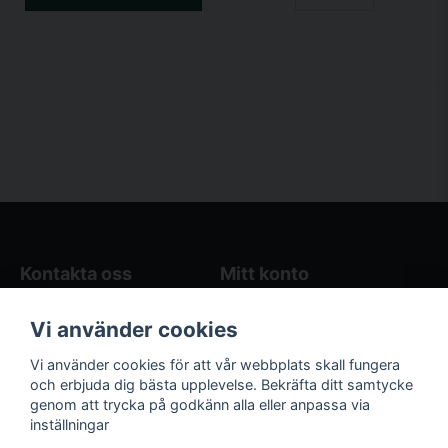
Kontakta oss
Mitt konto
Blogg
Logga in
Vi använder cookies
Butikens öppettider
Registrera dig
Köpvillkor
Glömt lösenord?
Vi använder cookies för att vår webbplats skall fungera
Kontakta oss
och erbjuda dig bästa upplevelse. Bekräfta ditt samtycke
genom att trycka på godkänn alla eller anpassa via
Följ oss på sociala
Våra räkneverktyg
inställningar
medier!
och guider