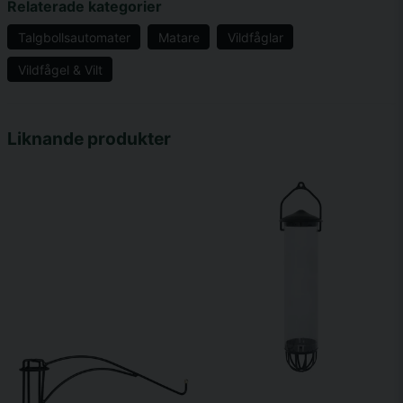
Relaterade kategorier
Talgbollsautomater
Matare
Vildfåglar
Vildfågel & Vilt
name
Namn
Liknande produkter
email
Mejladress
Ja, ni får publicera min fråga