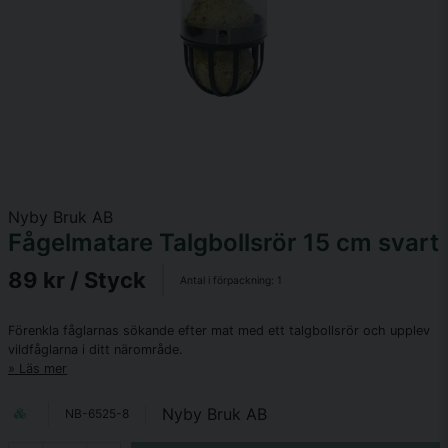
Nyby Bruk AB
Fågelmatare Talgbollsrör 15 cm svart
89 kr
/ Styck
Antal i förpackning:
1
Förenkla fåglarnas sökande efter mat med ett talgbollsrör och upplev​
vildfåglarna i ditt närområde.
Läs mer
Nyby Bruk AB
NB-6525-8