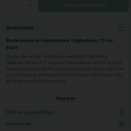
LÄGG I VARUKORGEN
-
+
Beskrivning
Beskrivning av Fågelmatare Talgbollsrör 15 cm
svart
Upplev de vackra vildfåglarna med detta talgbollsrör.
Hållaren rymmer 4-5 talgbollar beroende på storlek och ger
fåglarna möjlighet att få i sig det de behöver under tiden mat
kan vara knapp, samtidigt som den hindrar större fåglar från
att flyga iväg med talgbollarna.
Vid påfyllning lyfter du enkelt på locket och lägger i nya
talgbollar.
Visa mer
Den svarta designen är snygg och stilren utan att störa på
Ställ en produktfråga
landskapet utanför. Förenkla fåglarnas sökande efter mat
och upplev vinterns småfåglar.
Prishistorik
question
Fråga oss något om denna produkten...