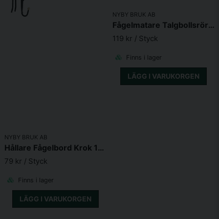
Skicka fråga
NYBY BRUK AB
Fågelmatare Talgbollsrör svart
119 kr
/ Styck
Finns i lager
LÄGG I VARUKORGEN
NYBY BRUK AB
Hållare Fågelbord Krok 1x40cm mässingsknoppar till stolpe ø5cm
79 kr
/ Styck
Finns i lager
LÄGG I VARUKORGEN