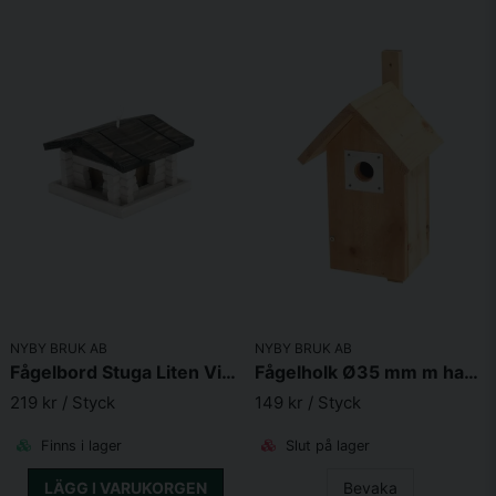
NYBY BRUK AB
NYBY BRUK AB
Fågelbord Stuga Liten Vit 20X20X13 cm
Fågelholk Ø35 mm m hackskydd, sadeltak
219 kr
/ Styck
149 kr
/ Styck
Finns i lager
Slut på lager
LÄGG I VARUKORGEN
Bevaka