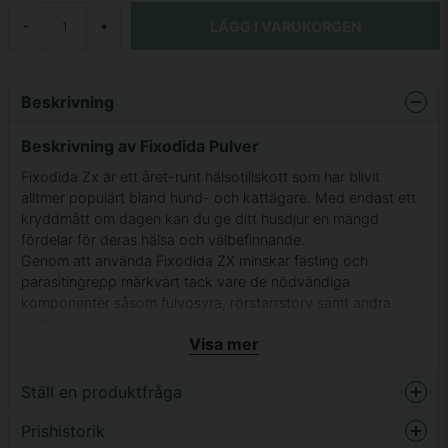
LÄGG I VARUKORGEN
-
+
Beskrivning
Beskrivning av Fixodida Pulver
Fixodida Zx är ett året-runt hälsotillskott som har blivit
alltmer populärt bland hund- och kattägare. Med endast ett
kryddmått om dagen kan du ge ditt husdjur en mängd
fördelar för deras hälsa och välbefinnande.
Genom att använda Fixodida ZX minskar fästing och
parasitingrepp märkvärt tack vare de nödvändiga
komponenter såsom fulvosyra, rörstarrstorv samt andra
viktiga näringsämnen.
Visa mer
Produkten, som har sålt över 50 miljoner doseringar,
innehåller naturliga ingredienser och är fri från gifter och
Ställ en produktfråga
tillväxthormoner.
Prishistorik
Ge ditt husdjur det bästa och inkludera Fixodida Zx i deras
question
Fråga oss något om denna produkten...