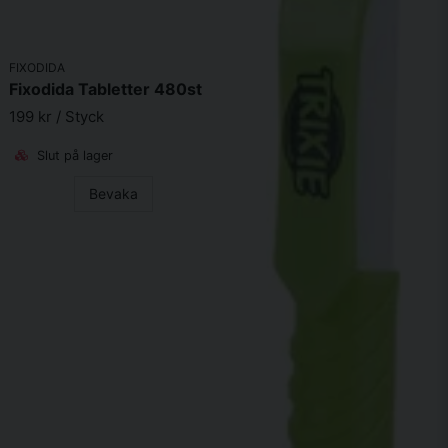
Intaget kan vid behov ökas till det dubbla för bättre skydd
Skicka fråga
mot fästingar.
FIXODIDA
Fixodida Tabletter 480st
199 kr
/ Styck
Slut på lager
Bevaka