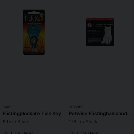
IMAZO
PETWISE
Fästingplockare Tick Key
Petwise Fästinghalsband För Katt <35cm
69 kr
/ Styck
179 kr
/ Styck
Finns i lager
Finns i lager