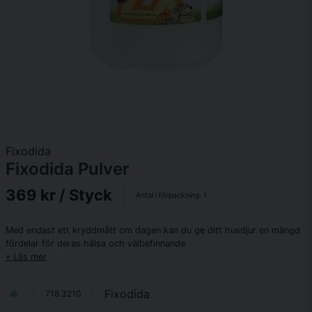
Fixodida
Fixodida Pulver
369 kr
/ Styck
Antal i förpackning:
1
Med endast ett kryddmått om dagen kan du ge ditt husdjur en mängd
fördelar för deras hälsa och välbefinnande.
Läs mer
Fixodida
718.3210