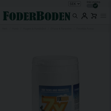
Inkl.moms
Hem
Hund
Hygien & Hundvård
Ohyra & Parasiter
Fixodida Pulver