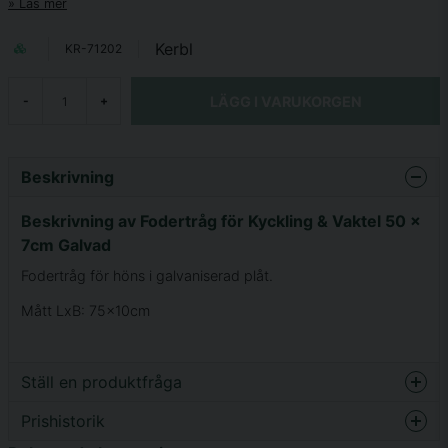
Läs mer
Kerbl
KR-71202
LÄGG I VARUKORGEN
-
+
Beskrivning
Beskrivning av Fodertråg för Kyckling & Vaktel 50 x
7cm Galvad
Fodertråg för höns i galvaniserad plåt.
Mått LxB: 75x10cm
Ställ en produktfråga
Prishistorik
question
Fråga oss något om denna produkten...