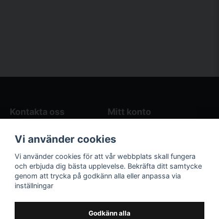
Kontakta oss
Mitt konto
Blogg
Logga in
Vi använder cookies
Butikens öppettider
Registrera dig
Köpvillkor
Glömt lösenord?
Vi använder cookies för att vår webbplats skall fungera
Kontakta oss
och erbjuda dig bästa upplevelse. Bekräfta ditt samtycke
genom att trycka på godkänn alla eller anpassa via
Följ oss på sociala
Våra räkneverktyg
inställningar
medier!
och guider
Facebook
Elstängselräknare
Godkänn alla
Hönsgårdsräknare
Instagram