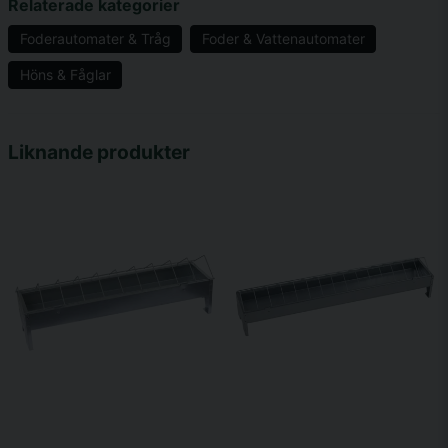
Relaterade kategorier
Foderautomater & Tråg
Foder & Vattenautomater
Höns & Fåglar
name
Namn
Liknande produkter
email
Mejladress
Ja, ni får publicera min fråga