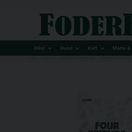
Häst
Hund
Katt
Matte &
Hem
Hund
Hundfoder & Hundmat
Torrfoder för hund