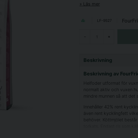
Läs mer
FourFr
LF-9527
-
+
Beskrivning
Beskrivning av FourFr
Helfoder utformat för vuxn
normalt aktiv och vuxen hu
mindre munnen så att det s
Innehåller 42% rent kycklin
även rent kycklingfett vilk
behöver. Köttmjölet bestå
torkats. Endast ris som käll
mindre och känsliga magar