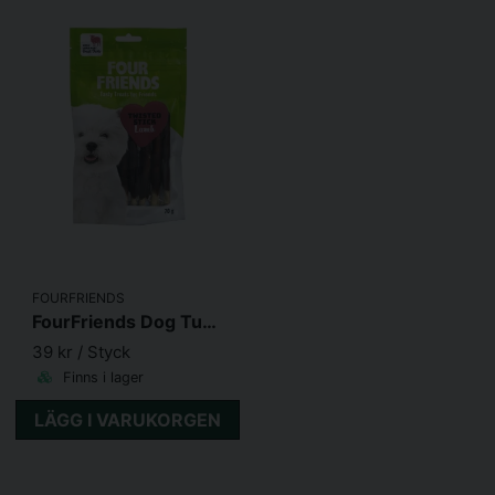
FOURFRIENDS
FourFriends Dog Tugg Sticks Lamb 12,5cm
39 kr
/ Styck
Finns i lager
LÄGG I VARUKORGEN