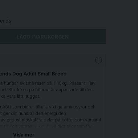
iends
LÄGG I VARUKORGEN
iends Dog Adult Small Breed
a hundar av små raser på 1-10kg. Passar till en
nd. Storleken på bitarna är anpassade till den
ka vara lätt-tuggat.
gkött som bidrar till alla viktiga aminosyror och
et ger din hund all den energi den
r av endast muskulära delar på köttet som varsamt
a till kolhydrater vilket är väldigt skonsam för
, kombinerat med prebiotika vilket gör att maten
Visa mer