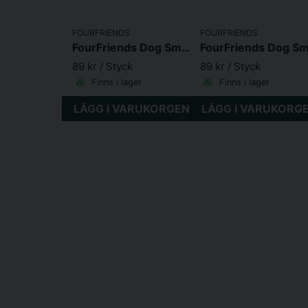
FOURFRIENDS
FOURFRIENDS
FourFriends Dog Small Breed Venison
89 kr
/ Styck
89 kr
/ Styck
Finns i lager
Finns i lager
LÄGG I VARUKORGEN
LÄGG I VARUKORG