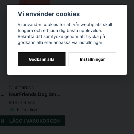
Vi använder cookies
Vi använder cookies för att vår webbplats skall
fungera och erbjuda dig bästa upplevelse.
Bekräfta ditt samtycke genom att trycka på
godkänn alla eller anpassa via inställningar
Godkänn alla
Inställningar
FOURFRIENDS
FourFriends Dog Small Breed Lamb
FourFriends Dog Small Breed Salmon
89 kr
/ Styck
Finns i lager
EN
LÄGG I VARUKORGEN