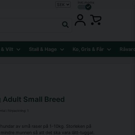
Inkl.moms
 & Vilt
Stall & Hage
Ko, Gris & Får
Råvar
 Adult Small Breed
ntal i förpackning:
1
 hundar av små raser på 1-10kg. Storleken på
n mindre munnen så att det ska vara lätt-tuggat.