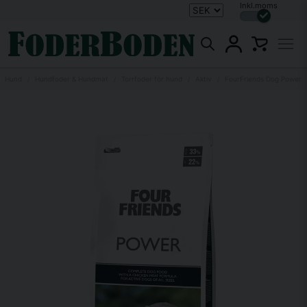
Inkl.moms
Hund
Hundfoder & Hundmat
Torrfoder för hund
Aktiv
FourFriends Dog Power