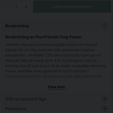
LÄGG I VARUKORGEN
-
+
Beskrivning
Beskrivning av FourFriends Dog Power
Helfoder med ett extremt energitätt recept och mycket
kalorier för att tillgodose den hårt arbetande hundens
energibehov. Innehåller 22% rent kycklingfett som ger en
lättsmält källa till energi samt 43% kycklingkött med fin
amonisyraprofil som bidrar till en snabb muskelåterhämtning.
Power innehåller även glukosamin och kondroitin i
hydrolyserad form för att bidra med rätt näringsämnen för
leder som belastas extra hårt.
Visa mer
Tips!
Ge din hund en mindre mängd av den
rekommenderade givan på morgonen innan fysisk
Ställ en produktfråga
ansträngning och en större giva på kvällen när hunden går till
vila för ett bättre näringsupptag.
Prishistorik
question
Fråga oss något om denna produkten...