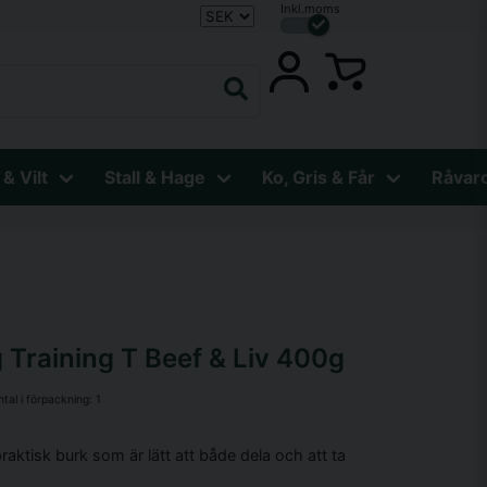
Inkl.moms
 & Vilt
Stall & Hage
Ko, Gris & Får
Råvar
 Training T Beef & Liv 400g
ntal i förpackning:
1
raktisk burk som är lätt att både dela och att ta