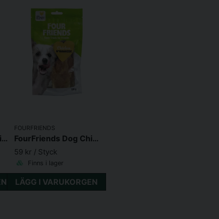
FOURFRIENDS
FourFriends Dog Chicken Cube
FourFriends Dog Chicken N' Rawhide
59 kr
/ Styck
Finns i lager
EN
LÄGG I VARUKORGEN