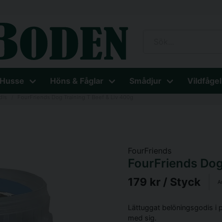
 Husse
Höns & Fåglar
Smådjur
Vildfågel
dis
FourFriends Dog Training T Beef & Liv 400g
FourFriends
FourFriends Dog
179 kr
/ Styck
A
Lättuggat belöningsgodis i p
med sig.