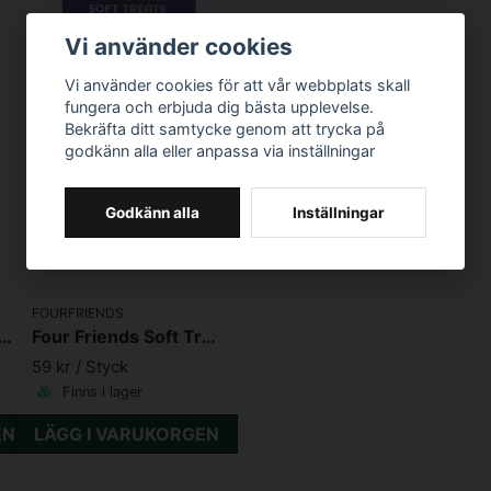
Vi använder cookies
Vi använder cookies för att vår webbplats skall
fungera och erbjuda dig bästa upplevelse.
Bekräfta ditt samtycke genom att trycka på
godkänn alla eller anpassa via inställningar
Godkänn alla
Inställningar
FOURFRIENDS
Friends Soft Treats Salmon 200 g
Four Friends Soft Treats Duck 200 g
59 kr
/ Styck
Finns i lager
EN
LÄGG I VARUKORGEN