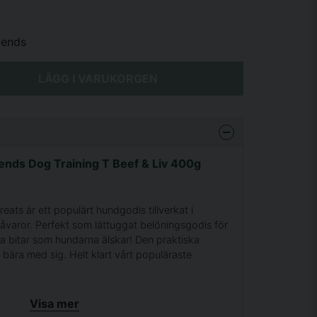
iends
LÄGG I VARUKORGEN
iends Dog Training T Beef & Liv 400g
eats är ett populärt hundgodis tillverkat i
åvaror. Perfekt som lättuggat belöningsgodis för
la bitar som hundarna älskar! Den praktiska
t bära med sig. Helt klart vårt populäraste
Visa mer