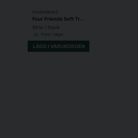
FOURFRIENDS
Four Friends Soft Treats Turkey 200 g
59 kr
/ Styck
Finns i lager
LÄGG I VARUKORGEN