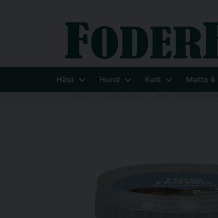
Häst
Hund
Katt
Matte &
Hem
Hund
Hundgodis & Tugg
Belönings & Träningsgo