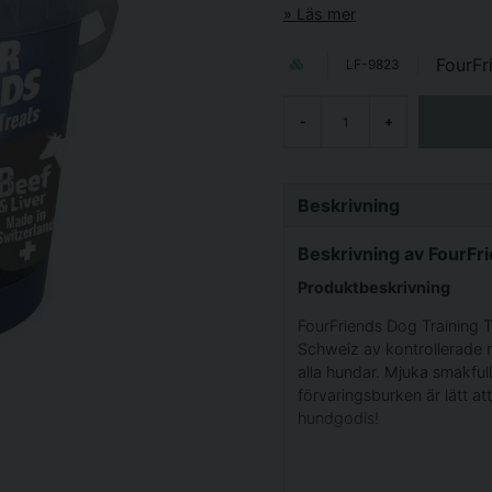
Läs mer
FourFr
LF-9823
-
+
Beskrivning
Beskrivning av FourFr
Produktbeskrivning
FourFriends Dog Training Tr
Schweiz av kontrollerade r
alla hundar. Mjuka smakful
förvaringsburken är lätt at
hundgodis!
Innehållsförteckning