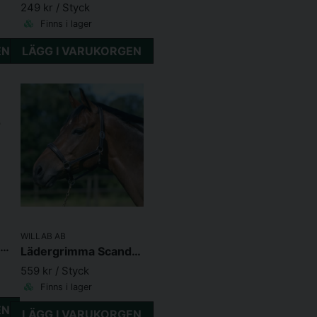
249 kr
/ Styck
Finns i lager
EN
LÄGG I VARUKORGEN
WILLAB AB
Transportgrimskaft Reglerbart m. panikhake Svart
Lädergrimma Scandi Brun Cob
559 kr
/ Styck
Finns i lager
EN
LÄGG I VARUKORGEN