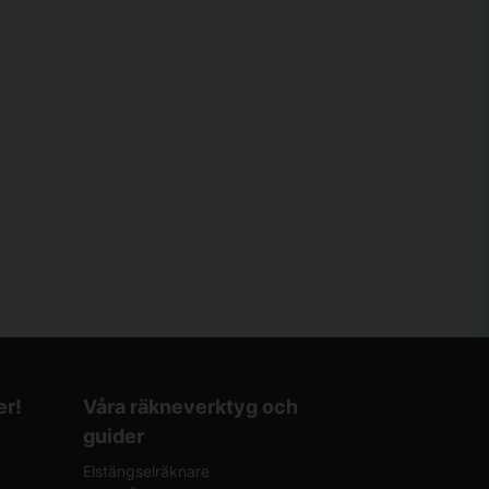
er!
Våra räkneverktyg och
guider
Elstängselräknare