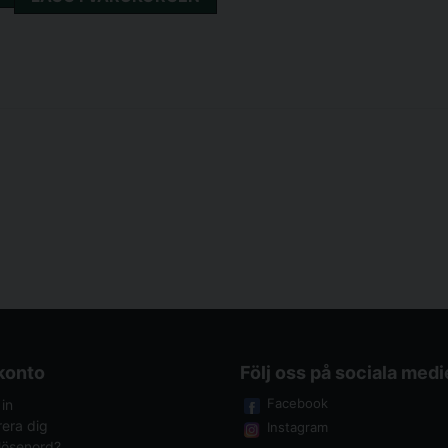
 konto
Följ oss på sociala medi
Facebook
in
rera dig
Instagram
lösenord?