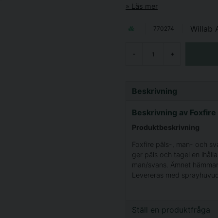
Läs mer
Willab 
770274
-
+
Beskrivning
Beskrivning av Foxfir
Produktbeskrivning
Foxfire päls-, man- och sv
ger päls och tagel en ihåll
man/svans. Ämnet hämmar 
Levereras med sprayhuvud.
Ställ en produktfråga