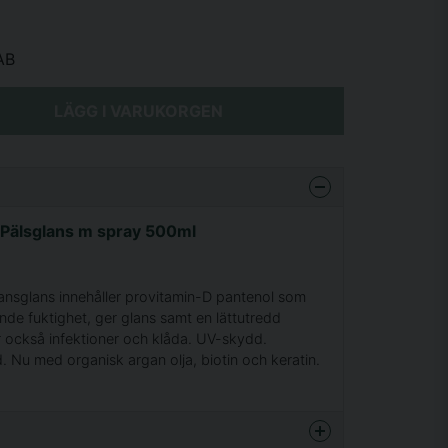
AB
LÄGG I VARUKORGEN
e Pälsglans m spray 500ml
ansglans innehåller provitamin-D pantenol som
ande fuktighet, ger glans samt en lättutredd
också infektioner och klåda. UV-skydd.
 Nu med organisk argan olja, biotin och keratin.