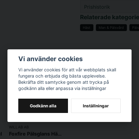
Prishistorik
question
Fråga oss något om d
Relaterade kategorie
Häst
Man & Pälsvård
Päl
name
Namn
Vi använder cookies
Vi använder cookies för att vår webbplats skall
Ja, ni får publicer
fungera och erbjuda dig bästa upplevelse.
Bekräfta ditt samtycke genom att trycka på
godkänn alla eller anpassa via inställningar
Godkänn alla
Inställningar
WILLAB AB
l
Foxfire Pälsglans Häst 1000ml