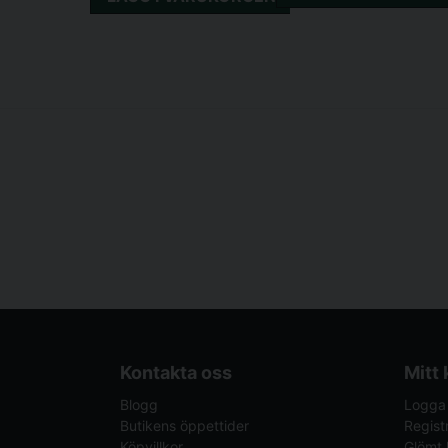
Kontakta oss
Mitt
Blogg
Logga 
Butikens öppettider
Regist
Köpvillkor
Glömt 