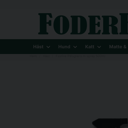
Häst
Hund
Katt
Matte &
Hem
Häst
Foxfire Pälsglans m spray 500ml