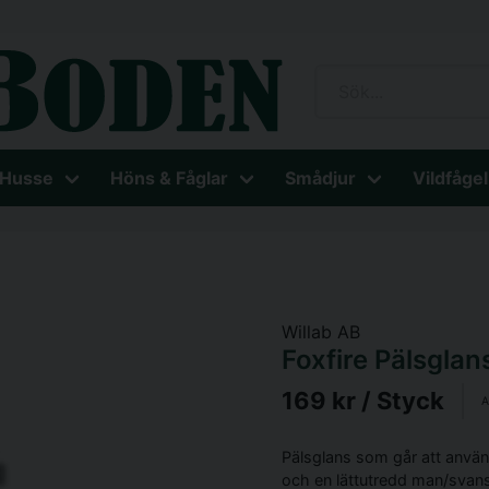
 Husse
Höns & Fåglar
Smådjur
Vildfågel
Willab AB
Foxfire Pälsgla
169 kr
/ Styck
A
Pälsglans som går att använ
och en lättutredd man/svan