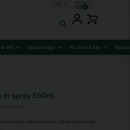
Inkl.moms
 & Vilt
Stall & Hage
Ko, Gris & Får
Råvar
ns m spray 500ml
ntal i förpackning:
1
da på kropp, man och svans. Ger en glansig päls
s.