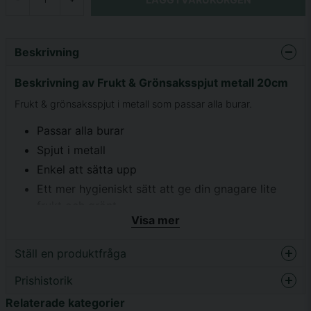
Beskrivning
Beskrivning av Frukt & Grönsaksspjut metall 20cm
Frukt & grönsaksspjut i metall som passar alla burar.
Passar alla burar
Spjut i metall
Enkel att sätta upp
Ett mer hygieniskt sätt att ge din gnagare lite
frukt och grönt
Visa mer
Ställ en produktfråga
Prishistorik
question
Fråga oss något om denna produkten...
Relaterade kategorier