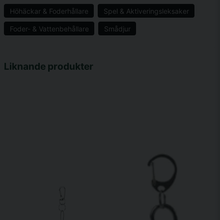
Höhäckar & Foderhållare
Spel & Aktiveringsleksaker
Foder- & Vattenbehållare
Smådjur
name
Namn
Liknande produkter
email
Mejladress
Ja, ni får publicera min fråga
Skicka fråga