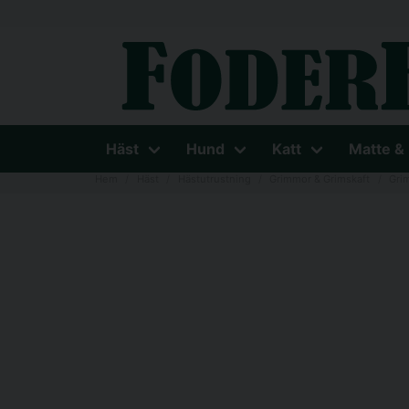
Häst
Hund
Katt
Matte &
Hem
Häst
Hästutrustning
Grimmor & Grimskaft
Gri