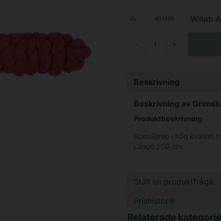
Willab 
811161
-
+
Beskrivning
Beskrivning av Grims
Produktbeskrivning
Bomullsrep i hög kvalitet 
Längd 200 cm.
Ställ en produktfråga
Prishistorik
question
Fråga oss något om d
Relaterade kategorie