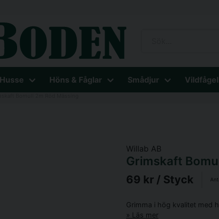
 Husse
Höns & Fåglar
Smådjur
Vildfågel
mskaft Bomull 2m Röd Mässing
Willab AB
Grimskaft Bomu
69 kr
/ Styck
Ant
Grimma i hög kvalitet med h
Läs mer