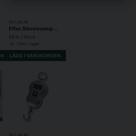
WILLAB AB
Effax Stövelsvamp med glans
89 kr
/ Styck
Finns i lager
EN
LÄGG I VARUKORGEN
WILLAB AB