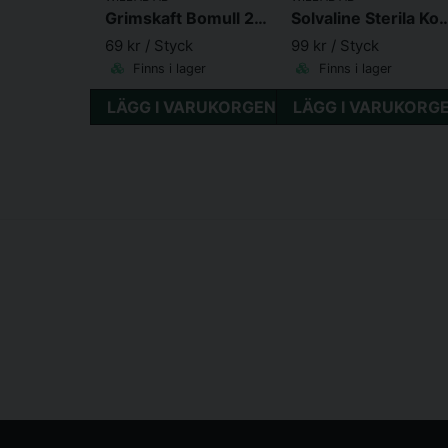
Grimskaft Bomull 2m Mörkgrön mässingspänne
Solvaline Sterila Kompresser 1
69 kr
/ Styck
99 kr
/ Styck
Finns i lager
Finns i lager
LÄGG I VARUKORGEN
LÄGG I VARUKORG