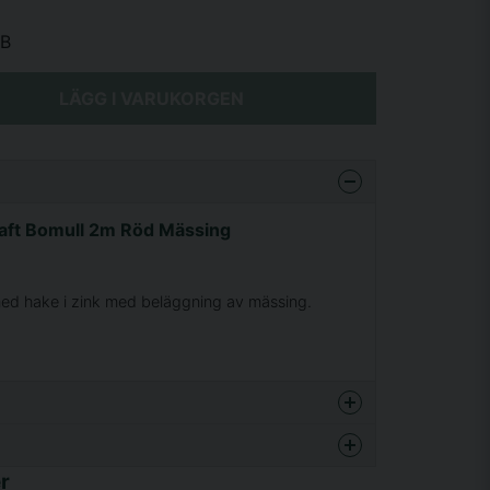
AB
LÄGG I VARUKORGEN
kaft Bomull 2m Röd Mässing
med hake i zink med beläggning av mässing.
enna produkten...
r