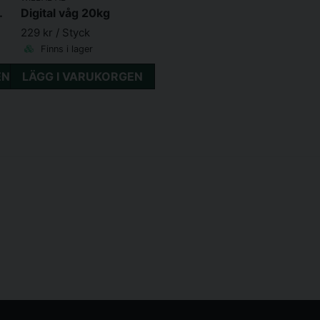
0x10cm 10-pack
Digital våg 20kg
229 kr
/ Styck
Finns i lager
EN
LÄGG I VARUKORGEN