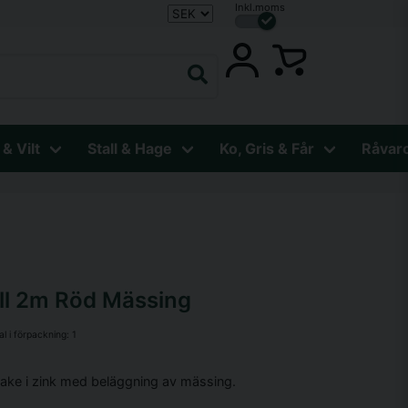
Inkl.moms
 & Vilt
Stall & Hage
Ko, Gris & Får
Råvar
ll 2m Röd Mässing
al i förpackning:
1
ake i zink med beläggning av mässing.