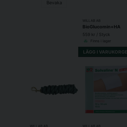
Bevaka
WILLAB AB
BioGlucomin+HA
559 kr
/ Styck
Finns i lager
LÄGG I VARUKORG
WILLAB AB
WILLAB AB