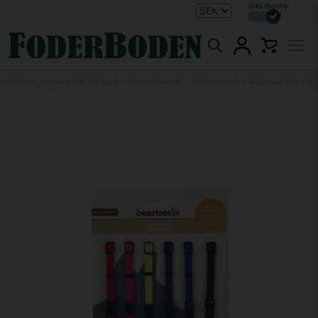
Inkl.moms
Halsband, Koppel & Sele för hund
Hundhalsband
Valphalsband
Halsband Valp Mix