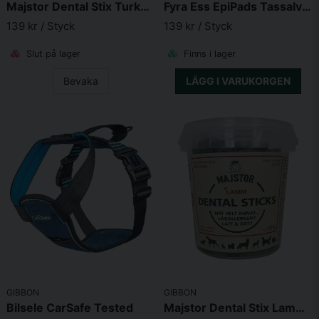
Skicka fråga
Majstor Dental Stix Turkey&Parsley 500g
Fyra Ess EpiPads Tassalva 100ml
139 kr
/ Styck
139 kr
/ Styck
Slut på lager
Finns i lager
Bevaka
LÄGG I VARUKORGEN
GIBBON
GIBBON
Bilsele CarSafe Tested
Majstor Dental Stix Lamm 500g