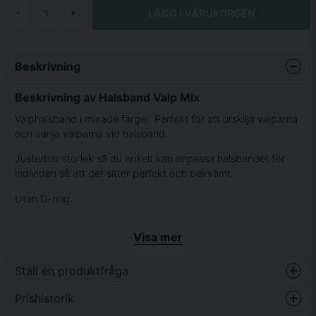
LÄGG I VARUKORGEN
-
+
Beskrivning
Beskrivning av Halsband Valp Mix
Valphalsband i mixade färger. Perfekt för att urskilja valparna
och vänja valparna vid halsband.
Justerbar storlek så du enkelt kan anpassa halsbandet för
individen så att det sitter perfekt och bekvämt.
Utan D-ring.
6-pack halsband.
Visa mer
22-35cm.
Ställ en produktfråga
Prishistorik
question
Fråga oss något om denna produkten...