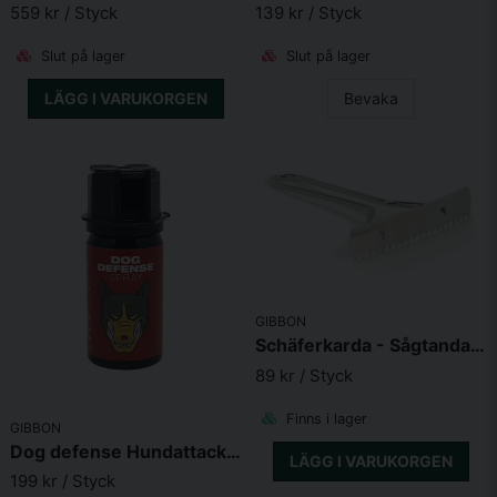
559 kr
/ Styck
139 kr
/ Styck
Slut på lager
Slut på lager
LÄGG I VARUKORGEN
Bevaka
GIBBON
Schäferkarda - Sågtandad skrapa i metall
89 kr
/ Styck
Finns i lager
GIBBON
Dog defense Hundattack spray 50ml
LÄGG I VARUKORGEN
199 kr
/ Styck