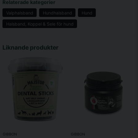
Relaterade kategorier
Valphalsband
Hundhalsband
Hund
Halsband, Koppel & Sele för hund
name
Namn
Liknande produkter
email
Mejladress
Ja, ni får publicera min fråga
GIBBON
GIBBON