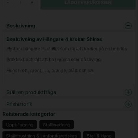
LÄGG I VARUKORGEN
-
+
Beskrivning
Beskrivning av Hängare 4 krokar Shires
Flyttbar hängare till stallet som du lätt krokar på en boxdörr.
Praktiskt och lätt att ha hemma eller på tävling.
Finns i rött, grönt, lila, orange, blått och lila.
Ställ en produktfråga
Prishistorik
question
Fråga oss något om denna produkten...
Relaterade kategorier
Upphängning
Stallinredning
Stallutrustning & Lantbruksredskap
Stall & Hage