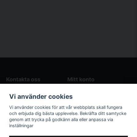
Kontakta oss
Mitt konto
Blogg
Logga in
Vi använder cookies
Butikens öppettider
Registrera dig
Köpvillkor
Glömt lösenord?
Vi använder cookies för att vår webbplats skall fungera
Kontakta oss
och erbjuda dig bästa upplevelse. Bekräfta ditt samtycke
genom att trycka på godkänn alla eller anpassa via
Följ oss på sociala
Våra räkneverktyg
inställningar
medier!
och guider