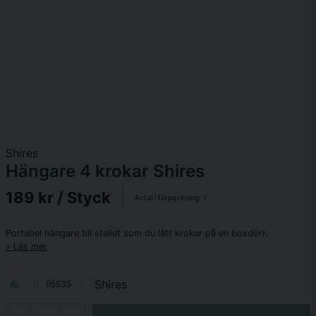
Shires
Hängare 4 krokar Shires
189 kr
/ Styck
Antal i förpackning:
1
Portabel hängare till stallet som du lätt krokar på en boxdörr.
Läs mer
Shires
95535