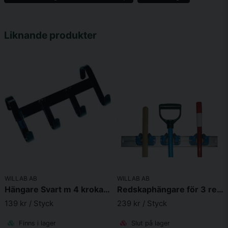
name
Namn
Liknande produkter
email
Mejladress
Ja, ni får publicera min fråga
WILLAB AB
WILLAB AB
Skicka fråga
Hängare Svart m 4 krokar Flyttbar
Redskaphängare för 3 redskap
139 kr
/ Styck
239 kr
/ Styck
Finns i lager
Slut på lager