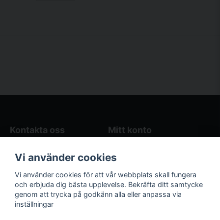
Kontakta oss
Mitt konto
Blogg
Logga in
Vi använder cookies
Butikens öppettider
Registrera dig
Köpvillkor
Glömt lösenord?
Vi använder cookies för att vår webbplats skall fungera
Kontakta oss
och erbjuda dig bästa upplevelse. Bekräfta ditt samtycke
genom att trycka på godkänn alla eller anpassa via
Följ oss på sociala
Våra räkneverktyg
inställningar
medier!
och guider