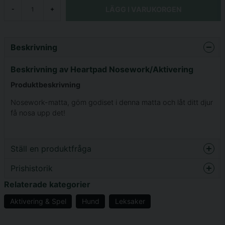
LÄGG I VARUKORGEN
-
+
Beskrivning
Beskrivning av Heartpad Nosework/Aktivering
Produktbeskrivning
Nosework-matta, göm godiset i denna matta och låt ditt djur
få nosa upp det!
Ställ en produktfråga
Prishistorik
question
Fråga oss något om denna produkten...
Relaterade kategorier
Aktivering & Spel
Hund
Leksaker
name