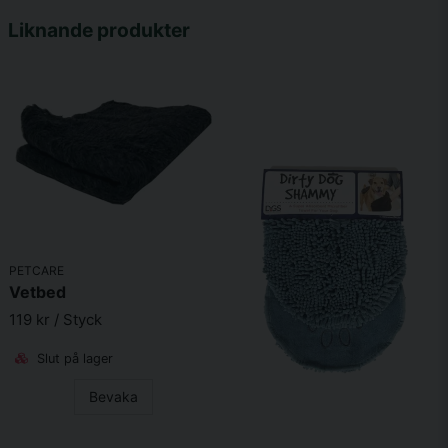
Namn
Liknande produkter
email
Mejladress
Ja, ni får publicera min fråga
PETCARE
Vetbed
119 kr
/ Styck
Slut på lager
Skicka fråga
Bevaka