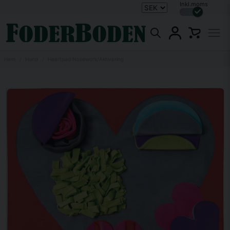
Inkl.moms
Hem
Hund
Heartpad Nosework/Aktivering