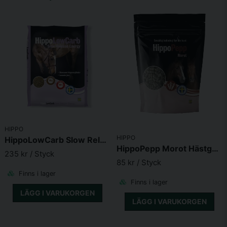
email
Mejladress
Ja, ni får publicera min fråga
HIPPO
HIPPO
HippoLowCarb Slow Release Energy 15kg
Skicka fråga
HippoPepp Morot Hästgodis
235 kr
/ Styck
85 kr
/ Styck
Finns i lager
Finns i lager
LÄGG I VARUKORGEN
LÄGG I VARUKORGEN