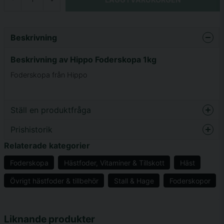
Beskrivning
Beskrivning av Hippo Foderskopa 1kg
Foderskopa från Hippo
Ställ en produktfråga
Prishistorik
question
Fråga oss något om denna produkten...
Relaterade kategorier
Foderskopa
Hästfoder, Vitaminer & Tillskott
Häst
Övrigt hästfoder & tillbehör
Stall & Hage
Foderskopor
name
Namn
Liknande produkter