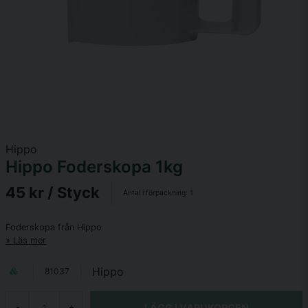
Hippo
Hippo Foderskopa 1kg
45 kr
/ Styck
Antal i förpackning:
1
Foderskopa från Hippo
Läs mer
Hippo
81037
LÄGG I VARUKORGEN
-
+