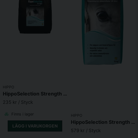
Mangan 1000 mg
Zink 2000 mg
Järn 750 mg
Jod 12 mg
Kobolt 8 mg
Koppar 600 mg
Skicka fråga
Selen 18 mg
HIPPO
HippoSelection Strength Pellets 5kg
235 kr
/ Styck
Finns i lager
HIPPO
HippoSelection Strength Pellets 15kg
LÄGG I VARUKORGEN
579 kr
/ Styck