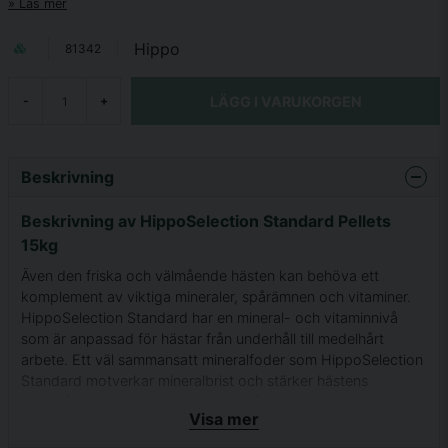
Läs mer
Hippo
81342
LÄGG I VARUKORGEN
-
+
Beskrivning
Beskrivning av HippoSelection Standard Pellets
15kg
Även den friska och välmående hästen kan behöva ett
komplement av viktiga mineraler, spårämnen och vitaminer.
HippoSelection Standard har en mineral- och vitaminnivå
som är anpassad för hästar från underhåll till medelhårt
arbete. Ett väl sammansatt mineralfoder som HippoSelection
Standard motverkar mineralbrist och stärker hästens
immunförsvar samt balanserar totalfoderstatens kalcium-
Visa mer
fosfor kvot och magnesium nivå.