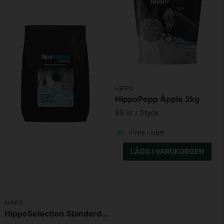
HIPPO
HippoPepp Äpple 2kg
85 kr
/ Styck
Finns i lager
LÄGG I VARUKORGEN
HIPPO
HippoSelection Standard Pellets 5kg