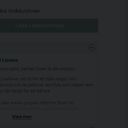
ård Smådjursfoder
LÄGG I VARUKORGEN
l Lissma
sma gård, perfekt foder till alla smådjur.
behöver sitt hö för att hålla mage i trim.
la livet och de behöver äta föda som hjälper dem
 i rätt längd för att må bra.
in eller annan gnagare alltid har färskt hö
ra med annat foder för extra vitaminer och
Visa mer
storlekar och är tillverkade av miljövänlig och
ra höet torrt, det ska alltid lukta fräscht när du