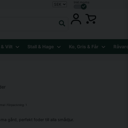
Inkl.moms
 & Vilt
Stall & Hage
Ko, Gris & Får
Råvar
der
ntal i förpackning:
1
ma gård, perfekt foder till alla smådjur.