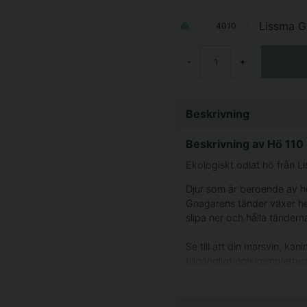
Lissma G
4010
-
+
Beskrivning
Beskrivning av Hö 110 
Ekologiskt odlat hö från Lis
Djur som är beroende av hö 
Gnagarens tänder växer he
slipa ner och hålla tänderna
Se till att din marsvin, kan
tillgängligt och komplette
mineraler.
Hösäckarna kommer i olika 
återvinningsbar plast. Förva