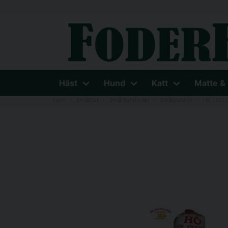
Häst
Hund
Katt
Matte &
Hem
Smådjur
Smådjursfoder
Smådjurshö
Hö 110 l 