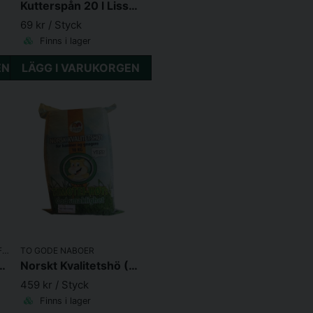
Kutterspån 20 l Lissma
69 kr
/ Styck
Finns i lager
EN
LÄGG I VARUKORGEN
LISSMA GÅRD SMÅDJURSFODER
TO GODE NABOER
ån 110 l Lissma
Norskt Kvalitetshö (10 kg)
459 kr
/ Styck
Finns i lager