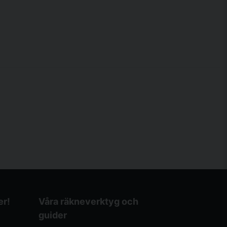
er!
Våra räkneverktyg och
guider