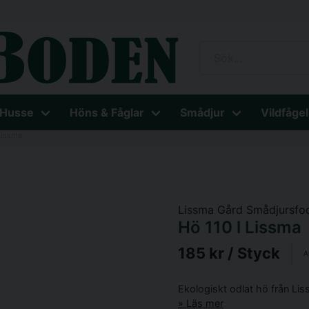
 Husse
Höns & Fåglar
Smådjur
Vildfågel
Lissma
Lissma Gård Smådjursfo
Hö 110 l Lissma
185 kr
/ Styck
A
Ekologiskt odlat hö från Liss
Läs mer