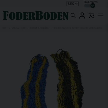
Inkl.moms
Hem
Stall & Hage
Hönät & Höpåsar
Hönät Nylon bl färger 100cm 5cm Maskor