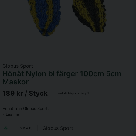
Globus Sport
Hönät Nylon bl färger 100cm 5cm
Maskor
189 kr
/ Styck
Antal i förpackning:
1
Hönät från Globus Sport.
Läs mer
Globus Sport
599419