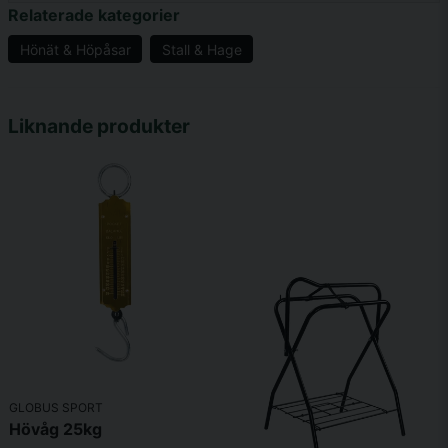
Relaterade kategorier
Hönät & Höpåsar
Stall & Hage
name
Namn
Liknande produkter
email
Mejladress
Ja, ni får publicera min fråga
GLOBUS SPORT
Hövåg 25kg