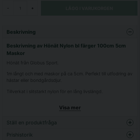
LÄGG I VARUKORGEN
-
+
Beskrivning
Beskrivning av Hönät Nylon bl färger 100cm 5cm
Maskor
Hönät från Globus Sport.
1m långt och med maskor på ca 5cm. Perfekt till utfodring av
hästar eller bondgårdsdjur.
Tillverkat i slitstarkt nylon för en lång livslängd.
Osorterade färger.
Visa mer
Ställ en produktfråga
Prishistorik
question
Fråga oss något om denna produkten...