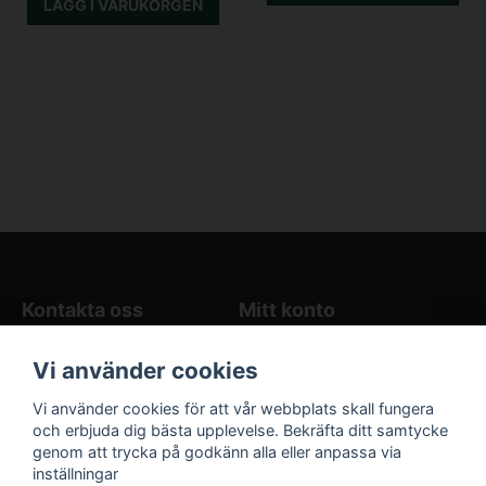
LÄGG I VARUKORGEN
Kontakta oss
Mitt konto
Blogg
Logga in
Vi använder cookies
Butikens öppettider
Registrera dig
Köpvillkor
Glömt lösenord?
Vi använder cookies för att vår webbplats skall fungera
Kontakta oss
och erbjuda dig bästa upplevelse. Bekräfta ditt samtycke
genom att trycka på godkänn alla eller anpassa via
Följ oss på sociala
Våra räkneverktyg
inställningar
medier!
och guider