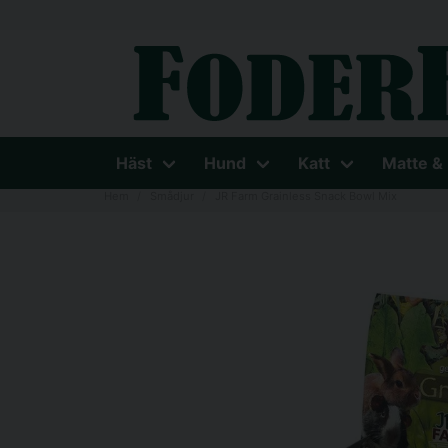
Häst
Hund
Katt
Matte &
Hem
Smådjur
JR Farm Grainless Snack Bowl Mix