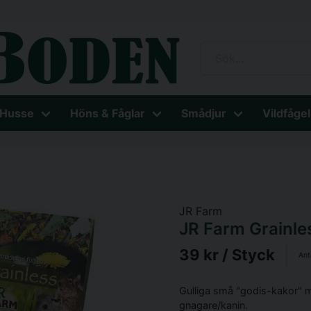
 Husse
Höns & Fåglar
Smådjur
Vildfågel
JR Farm
JR Farm Grainle
39 kr
/ Styck
Ant
Gulliga små "godis-kakor" m
gnagare/kanin.