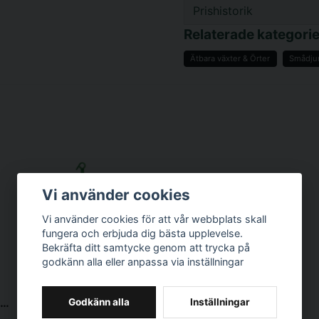
Prishistorik
question
Fråga oss något om d
Relaterade kategorie
Ätbara växter & Örter
Smådju
name
Namn
Ja, ni får publicer
Vi använder cookies
Vi använder cookies för att vår webbplats skall
fungera och erbjuda dig bästa upplevelse.
Bekräfta ditt samtycke genom att trycka på
godkänn alla eller anpassa via inställningar
JR FARM
JR Farm Drops Mixade 75g
JR Farm Höklocka m maskros 125g
Godkänn alla
Inställningar