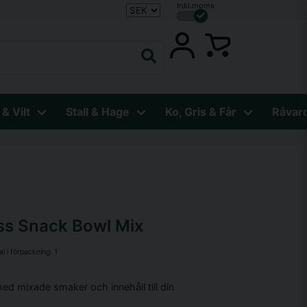
Inkl.moms
 & Vilt
Stall & Hage
Ko, Gris & Får
Råvar
ss Snack Bowl Mix
al i förpackning:
1
ed mixade smaker och innehåll till din