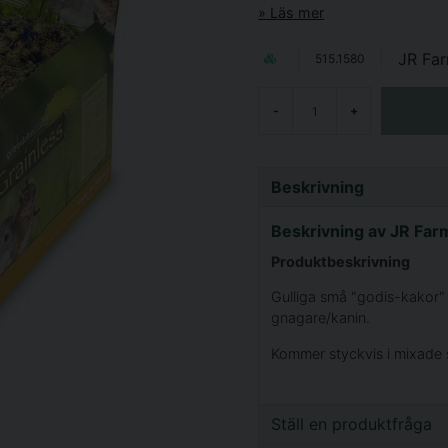
Läs mer
JR Fa
515.1580
-
+
Beskrivning
Beskrivning av JR Far
Produktbeskrivning
Gulliga små "godis-kakor" 
gnagare/kanin.
Kommer styckvis i mixade 
Ställ en produktfråga