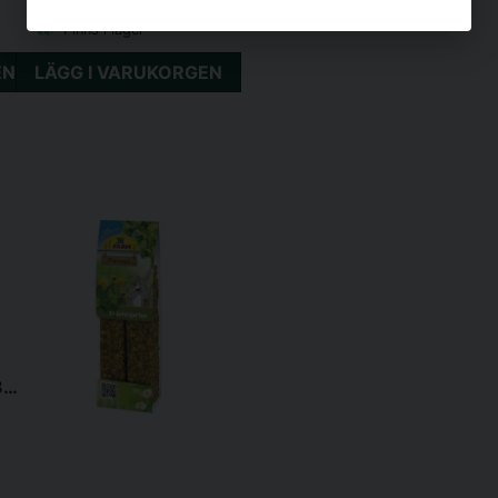
59 kr
/ Styck
Finns i lager
EN
LÄGG I VARUKORGEN
JR Farm Fun Park 28x18x5cm 275gr