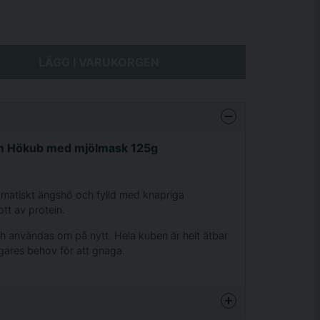
LÄGG I VARUKORGEN
rm Hökub med mjölmask 125g
omatiskt ängshö och fylld med knapriga
ott av protein.
h användas om på nytt. Hela kuben är helt ätbar
agares behov för att gnaga.