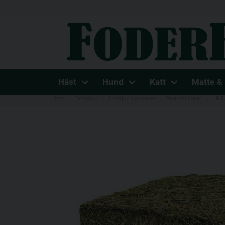
Häst
Hund
Katt
Matte &
Hem
Smådjur
Smådjursleksaker
Gnagleksaker
JR 