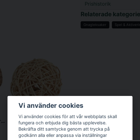
Prishistorik
question
Fråga oss något om d
Relaterade kategorie
Gnagleksaker
Spel & Aktiver
name
Namn
Ja, ni får publicer
Vi använder cookies
Vi använder cookies för att vår webbplats skall
"NL" Lekrulle m bjällra 7x5cm
TRIXIE SVERIGE AB
fungera och erbjuda dig bästa upplevelse.
Pilboll med bjällra 4 cm
Bekräfta ditt samtycke genom att trycka på
godkänn alla eller anpassa via inställningar
22 kr
/ Styck