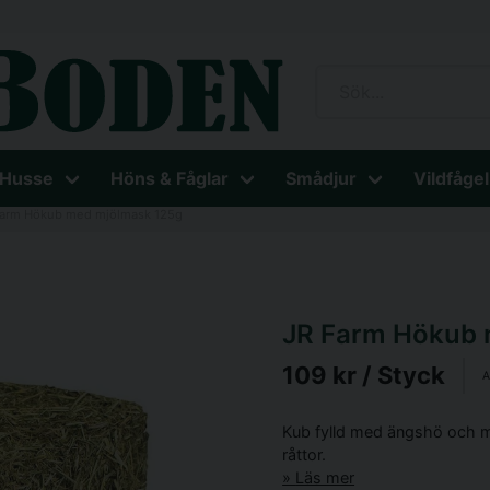
 Husse
Höns & Fåglar
Smådjur
Vildfågel
Farm Hökub med mjölmask 125g
JR Farm Hökub 
109 kr
/ Styck
A
Kub fylld med ängshö och mj
råttor.
Läs mer