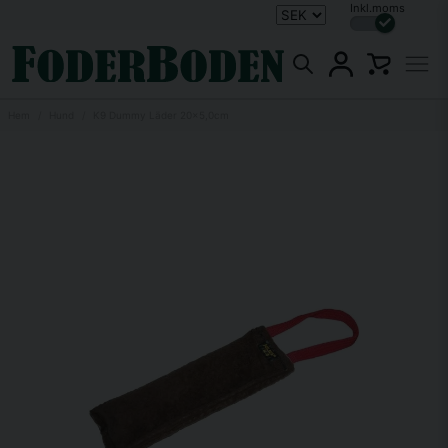
Inkl.moms
Hem
Hund
K9 Dummy Läder 20x5,0cm