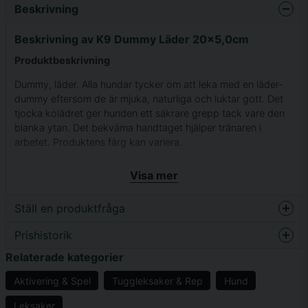
Beskrivning
Beskrivning av K9 Dummy Läder 20x5,0cm
Produktbeskrivning
Dummy, läder. Alla hundar tycker om att leka med en läder-
dummy eftersom de är mjuka, naturliga och luktar gott. Det
tjocka kolädret ger hunden ett säkrare grepp tack vare den
blanka ytan. Det bekväma handtaget hjälper tränaren i
arbetet. Produktens färg kan variera.
Mått: 20 x 5 cm.
Visa mer
Ställ en produktfråga
Prishistorik
question
Fråga oss något om denna produkten...
Relaterade kategorier
Aktivering & Spel
Tuggleksaker & Rep
Hund
Leksaker