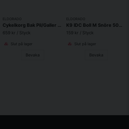
ELDORADO
ELDORADO
Cykelkorg Bak Pil/Galler Svart 55x35x49cm
K9 IDC Boll M Snöre 50mm
659 kr
/ Styck
159 kr
/ Styck
Slut på lager
Slut på lager
Bevaka
Bevaka