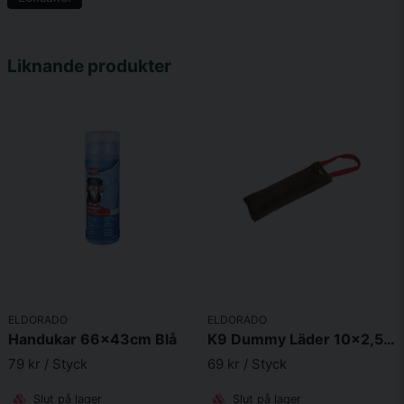
name
Namn
Liknande produkter
email
Mejladress
Ja, ni får publicera min fråga
ELDORADO
ELDORADO
Skicka fråga
Handukar 66x43cm Blå
K9 Dummy Läder 10x2,5cm
79 kr
/ Styck
69 kr
/ Styck
Slut på lager
Slut på lager