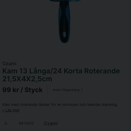
Ozami
Kam 13 Långa/24 Korta Roterande
21,5X4X2,5cm
99 kr
/ Styck
Antal i förpackning:
1
Kam med roterande tänder för en skonsam och bekväm kamning.
Läs mer
Ozami
641.1002