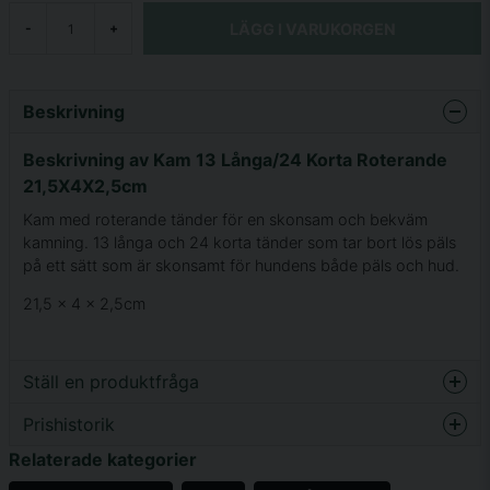
LÄGG I VARUKORGEN
-
+
Beskrivning
Beskrivning av Kam 13 Långa/24 Korta Roterande
21,5X4X2,5cm
Kam med roterande tänder för en skonsam och bekväm
kamning. 13 långa och 24 korta tänder som tar bort lös päls
på ett sätt som är skonsamt för hundens både päls och hud.
21,5 x 4 x 2,5cm
Ställ en produktfråga
Prishistorik
question
Fråga oss något om denna produkten...
Relaterade kategorier