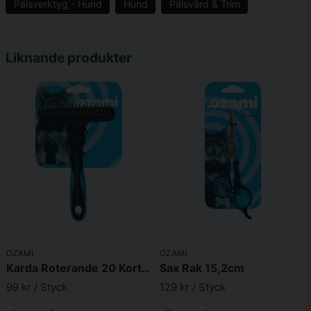
Pälsverktyg - Hund
Hund
Pälsvård & Trim
name
Namn
Liknande produkter
email
Mejladress
Ja, ni får publicera min fråga
OZAMI
OZAMI
Karda Roterande 20 Korta Tänder 16,6X11,4X5cm
Sax Rak 15,2cm
99 kr
/ Styck
129 kr
/ Styck
Skicka fråga