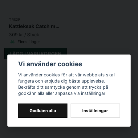
TRIXIE
Kattleksak Catch me inkl. fjärrkontroll
309 kr
/ Styck
Finns i lager
LÄGG I VARUKORGEN
Vi använder cookies
Vi använder cookies för att vår webbplats skall
fungera och erbjuda dig bästa upplevelse.
Bekräfta ditt samtycke genom att trycka på
godkänn alla eller anpassa via inställningar
Godkänn alla
Inställningar