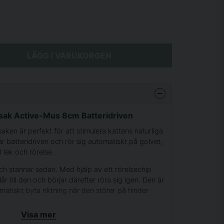
LÄGG I VARUKORGEN
ksak Active-Mus 8cm Batteridriven
saken är perfekt för att stimulera kattens naturliga
är batteridriven och rör sig automatiskt på golvet,
l lek och rörelse.
och stannar sedan. Med hjälp av ett rörelsechip
r till den och börjar därefter röra sig igen. Den är
matiskt byta riktning när den stöter på hinder
.
Visa mer