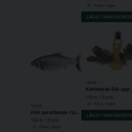
Finns i lager
LÄGG I VARUKORG
TRIXIE
Kattleksak Stå-
119 kr
/ Styck
Finns i lager
TRIXIE
Fisk sprattlande i tyg med kattmynta 30 cm USB-laddad
LÄGG I VARUKORG
159 kr
/ Styck
Finns i lager