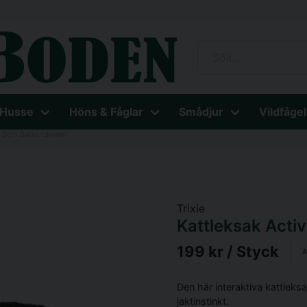
 Husse
Höns & Fåglar
Smådjur
Vildfågel
 8cm Batteridriven
Trixie
Kattleksak Acti
199 kr
/ Styck
A
Den här interaktiva kattleksa
jaktinstinkt.