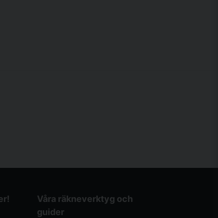
er!
Våra räkneverktyg och
guider