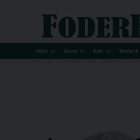
Häst
Hund
Katt
Matte &
Hem
Katt
Kattleksaker
Möss
Kattleksak Active-Mus