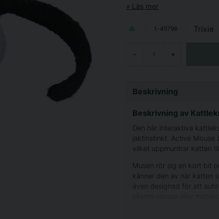
Läs mer
Trixie
1-45796
-
+
Beskrivning
Beskrivning av Kattle
Den här interaktiva kattlek
jaktinstinkt. Active Mouse 
vilket uppmuntrar katten til
Musen rör sig en kort bit 
känner den av när katten slå
även designad för att auto
såsom väggar eller möbler
8cm lång.