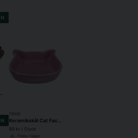
EN
upp Kyckling med microchipljud 10 cm
TRIXIE
Keramikskål Cat Face 0.25 l/12 cm
EN
89 kr
/ Styck
Finns i lager