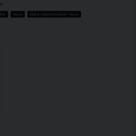
r
ålar
Hund
Mat & Vattenbehållare - Hund
email
Mejladress
a min fråga
Skicka fråga