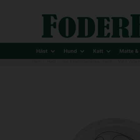
Häst
Hund
Katt
Matte &
Hem
Hund
Mat & Vattenbehållare - Hund
Mat & Vatten