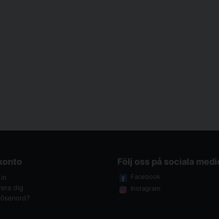
 konto
Följ oss på sociala medi
Facebook
in
rera dig
Instagram
lösenord?