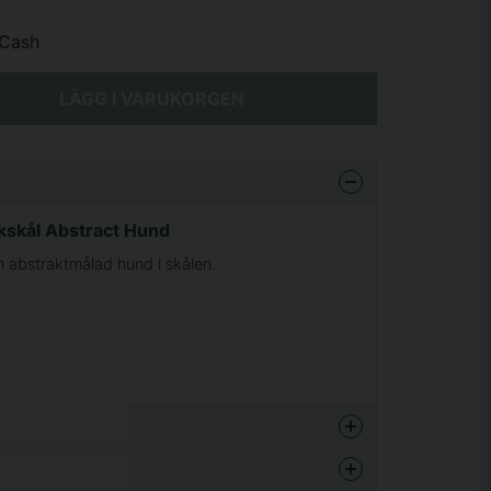
Cash
LÄGG I VARUKORGEN
kskål Abstract Hund
n abstraktmålad hund i skålen.
enna produkten...