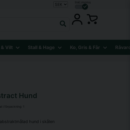
Inkl.moms
 & Vilt
Stall & Hage
Ko, Gris & Får
Råvar
stract Hund
al i förpackning:
1
 abstraktmålad hund i skålen