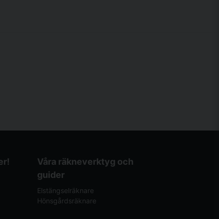
er!
Våra räkneverktyg och
guider
Elstängselräknare
Hönsgårdsräknare