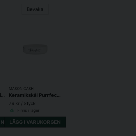
Bevaka
MASON CASH
Keramikskål Rosa/Vit 0,2L
Keramikskål Purrfect Cat
79 kr
/ Styck
Finns i lager
EN
LÄGG I VARUKORGEN