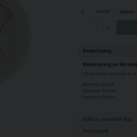
Mason 
812480
-
+
Beskrivning
Beskrivning av Kerami
Vit hundskål med bild av e
Rymmer 600ml
Diameter 150mm
Kanthöjd 50mm
Ställ en produktfråga
Prishistorik
question
Fråga oss något om d