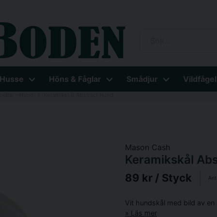
 Husse
Höns & Fåglar
Smådjur
Vildfågel
skålar - Hund
Keramikskål Abstract Hund
Mason Cash
Keramikskål Ab
89 kr
/ Styck
Ant
Vit hundskål med bild av en
Läs mer