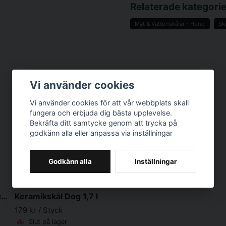
Relaterade kategorie
Mat & Vattenskålar - Hund
Sk
name
Namn
Vi använder cookies
Ja, ni får publicer
Vi använder cookies för att vår webbplats skall
fungera och erbjuda dig bästa upplevelse.
Bekräfta ditt samtycke genom att trycka på
godkänn alla eller anpassa via inställningar
Godkänn alla
Inställningar
MASON CASH
Keramikskål Honeycomb Rosa Hund
Keramikskål Dog 1,7 l
179 kr
/ Styck
Slut på lager