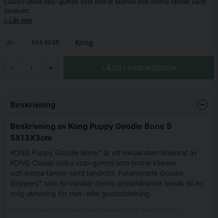
Classic unika valp-gummi som ​lindrar kliande och ömma tänder samt
tandkött​.
Läs mer
Kong
634.6036
LÄGG I VARUKORGEN
-
+
Beskrivning
Beskrivning av Kong Puppy Goodie Bone S
5X13X3cm
KONG Puppy Goodie Bone™ är ett leksaksben tillverkat av
KONG Classic unika valp-gummi som lindrar kliande
och ömma tänder samt tandkött. Patenterade Goodie
Grippers™ som förvandlar denna underhållande leksak till en
rolig utmaning för mat- eller godisutdelning.
Du kan även fylla benet med leverpastej, hundvänligt