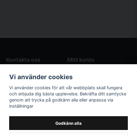
Kontakta oss
Mitt konto
Blogg
Logga in
Vi använder cookies
Butikens öppettider
Registrera dig
Köpvillkor
Glömt lösenord?
Vi använder cookies för att vår webbplats skall fungera
Kontakta oss
och erbjuda dig bästa upplevelse. Bekräfta ditt samtycke
genom att trycka på godkänn alla eller anpassa via
Följ oss på sociala
Våra räkneverktyg
inställningar
medier!
och guider
Facebook
Elstängselräknare
Godkänn alla
Hönsgårdsräknare
Instagram