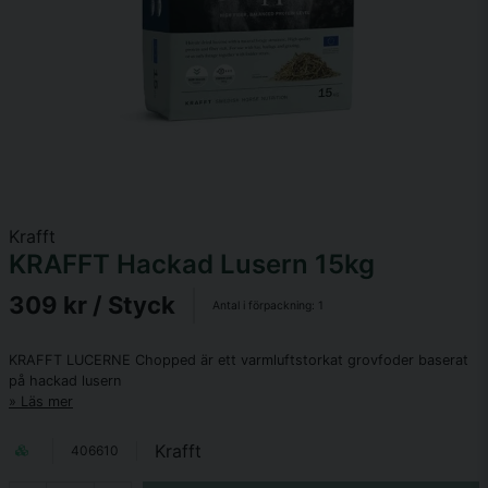
Krafft
KRAFFT Hackad Lusern 15kg
309 kr
/ Styck
Antal i förpackning:
1
KRAFFT LUCERNE Chopped är ett varmluftstorkat grovfoder baserat
på hackad lusern
Läs mer
Krafft
406610