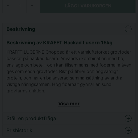
LÄGG I VARUKORGEN
-
+
Beskrivning
Beskrivning av KRAFFT Hackad Lusern 15kg
KRAFFT LUCERNE Chopped är ett varmluftstorkat grovfoder
baserat på hackad lusern. Används i kombination med hö,
ensilage och bete – och kan tillsammans med foderhalm även
ges som enda grovfoder. Rikt på fibrer och högvärdigt
protein, och har en balanserad sammansättning av andra
viktiga näringsämnen. Hög fiberhalt gynnar en sund
grovtarmsfunktion.
Utfodra alltid med grovfoder före kraftfoder, och dela gärna
Visa mer
upp kraftfodret på flera utfodringstillfällen per dag.
Ställ en produktfråga
Rikt på fibrer och högvärdigt protein
GMO fria råvaror, läs mer om GMO
HÄR
Prishistorik
question
Fråga oss något om denna produkten...
Plastsäck 15kg