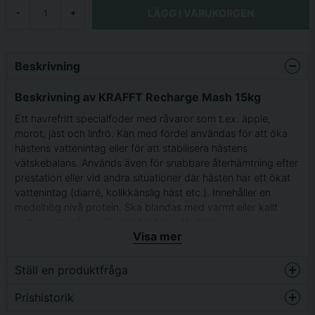
LÄGG I VARUKORGEN
-
+
Beskrivning
Beskrivning av KRAFFT Recharge Mash 15kg
Ett havrefritt specialfoder med råvaror som t.ex. äpple,
morot, jäst och linfrö. Kan med fördel användas för att öka
hästens vattenintag eller för att stabilisera hästens
vätskebalans. Används även för snabbare återhämtning efter
prestation eller vid andra situationer där hästen har ett ökat
vattenintag (diarré, kolikkänslig häst etc.). Innehåller en
medelhög nivå protein. Ska blandas med varmt eller kallt
vatten och stå i ca 15 minuter före utfodring.
Visa mer
Blandas med kallt eller varmt vatten 15 minuter
innan utfodring
Ställ en produktfråga
Havrefritt
Prishistorik
question
Plastsäck 15kg
Fråga oss något om denna produkten...