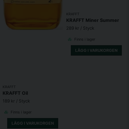
Råolja och råfett
8%
KRAFFT
Stärkelse
35%
KRAFFT Miner Summer
289 kr
/ Styck
Socker
7,2%
Finns i lager
Råaska
6,8%
LÄGG I VARUKORGEN
Kalcium
0,8% (8g)
Fosfor
0,5% (5g)
Magnesium
0,2% (2g)
Natrium
0,7% (7g)
KRAFFT
KRAFFT Oil
Kalium
0,7% (7g)
189 kr
/ Styck
Tillsatser /KG
Finns i lager
LÄGG I VARUKORGEN
Vitamin A
14 400 IE