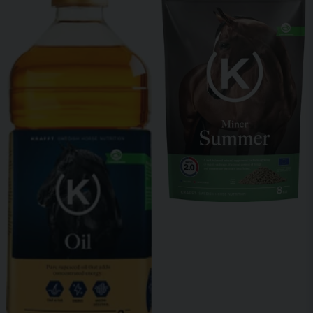
NATRIUMKLORID
Natriumklorid, dvs. koksalt används för att tillföra salt till
fodret.
Analysgaranti /KG
Torrsubstans
87%
Omsättbar energi (ME)
10,1 MJ
Smältbar energi (DE)
11,6 MJ
Råprotein
12%
Smältbart råprotein
90 g
Smältbart råprotein /energi (ME)
8,9 g/MJ
Lysin
5 g
Växttråd (fibrer)
8%