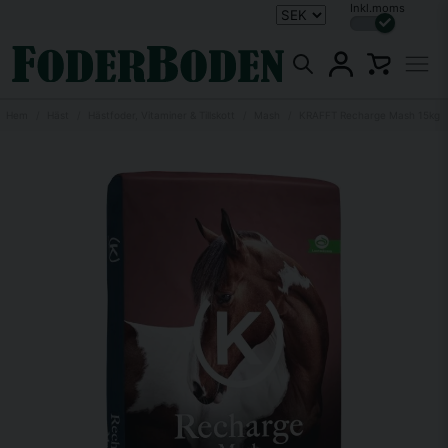
Inkl.moms
Hem
Häst
Hästfoder, Vitaminer & Tillskott
Mash
KRAFFT Recharge Mash 15kg