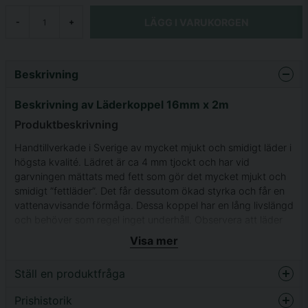
LÄGG I VARUKORGEN
-
+
Beskrivning
Beskrivning av Läderkoppel 16mm x 2m
Produktbeskrivning
Handtillverkade i Sverige av mycket mjukt och smidigt läder i
högsta kvalité. Lädret är ca 4 mm tjockt och har vid
garvningen mättats med fett som gör det mycket mjukt och
smidigt ”fettläder”. Det får dessutom ökad styrka och får en
vattenavvisande förmåga. Dessa koppel har en lång livslängd
och behöver som regel inget underhåll. Observera att läder
är ett naturmaterial och att det kan skilja både i tjocklek och
Visa mer
färg mellan olika hudar. Skandinaviska läderhudar garvade i
Tyskland.
Ställ en produktfråga
Längd: 200 cm
Prishistorik
question