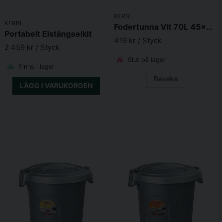
KERBL
KERBL
Fodertunna Vit 70L 45x60cm
Portabelt Elstängselkit
419 kr
/ Styck
2 459 kr
/ Styck
Slut på lager
Finns i lager
Bevaka
LÄGG I VARUKORGEN