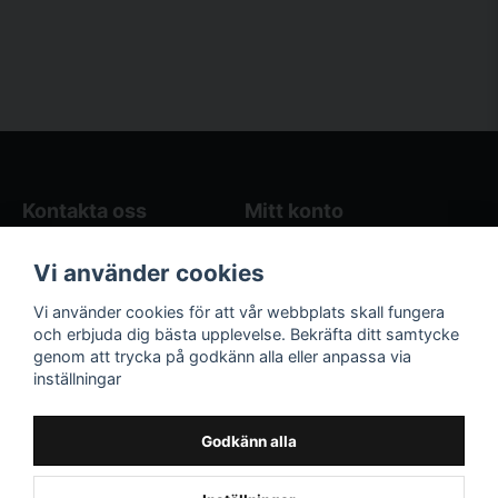
Kontakta oss
Mitt konto
Blogg
Logga in
Vi använder cookies
Butikens öppettider
Registrera dig
Köpvillkor
Glömt lösenord?
Vi använder cookies för att vår webbplats skall fungera
Kontakta oss
och erbjuda dig bästa upplevelse. Bekräfta ditt samtycke
genom att trycka på godkänn alla eller anpassa via
Följ oss på sociala
Våra räkneverktyg
inställningar
medier!
och guider
Facebook
Elstängselräknare
Godkänn alla
Hönsgårdsräknare
Instagram