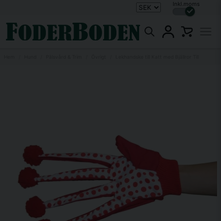
Inkl.moms
Hem
Hund
Pälsvård & Trim
Övrigt
Lekhandske till Katt med Bjällror Till