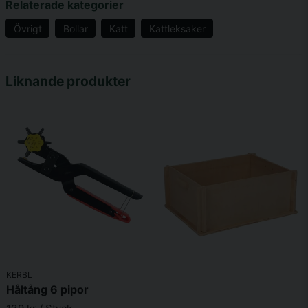
Relaterade kategorier
Övrigt
Bollar
Katt
Kattleksaker
name
Namn
Liknande produkter
email
Mejladress
Ja, ni får publicera min fråga
KERBL
Håltång 6 pipor