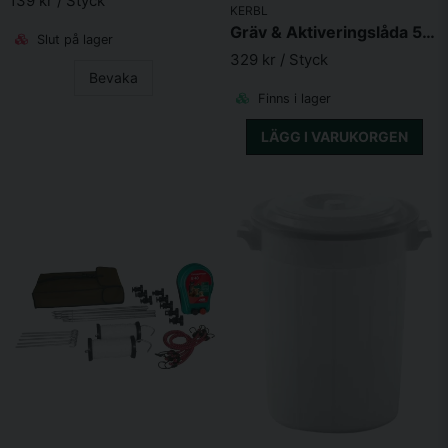
139 kr
/ Styck
Skicka fråga
KERBL
Gräv & Aktiveringslåda 50 x 39 x 20cm
Slut på lager
329 kr
/ Styck
Bevaka
Finns i lager
LÄGG I VARUKORGEN