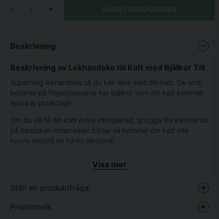
LÄGG I VARUKORGEN
-
+
Beskrivning
Beskrivning av Lekhandske till Katt med Bjällror Till
Superrolig lekhandske så du kan leka med din katt. De små
bollarna på fingertopparna har bjällror som din katt kommer
tycka är jätteroliga.
Om du vill få din katt extra intresserad, gnugga lita kattmynta
på handsken innan leken börjar så kommer din katt inte
kunna motstå en härlig lekstund.
Att leka med din katt gör att den får hälsosam motion och
Visa mer
rörelse samtidigt som den blir glad över en rolig lekstund
tillsammans med sin ägare. Den får även chansen att aktivera
Ställ en produktfråga
hjärnan och sina naturliga instinkter.
Prishistorik
question
Fråga oss något om denna produkten...