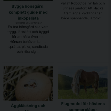
välja? RoboCipa, Willab och
Bygga hönsgård:
Brinsea jämfört Att kläcka
komplett guide med
fram egna kycklingar är
inköpslista
både spännande, lärorikt ...
Publicerad 21 May 05:18 av
En bra hönsgård ska vara
trygg, lättskött och byggd
för att hålla över tid.
Hönsen behöver kunna
sprätta, picka, sandbada
och röra sig ...
Flugmedel för hästens
Äggkläckning och
sommarplågor