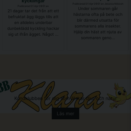
kycklingar
Publicerad 01 Apr 09:51 av Jessica Nilsson
Publicerad 01 Apr 09:51 av
Under sommaren går
21 dagar tar det från att ett
hästarna ofta på bete och
befruktat ägg läggs tills att
blir därmed utsatta för
en alldeles underbar
sommarens alla insekter.
dunbeklädd kyckling hackar
Hjälp din häst att njuta av
sig ut ifrån ägget. Något ...
sommaren geno...
Kundklubben för dig som älskar djur och natur
Läs mer