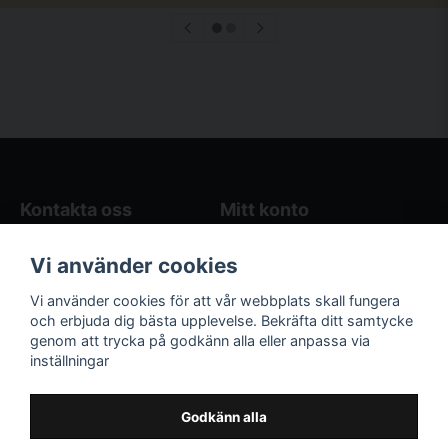
Kontakta oss
Mitt konto
Blogg
Logga in
Vi använder cookies
Butikens öppettider
Registrera dig
Köpvillkor
Glömt lösenord?
Vi använder cookies för att vår webbplats skall fungera
Kontakta oss
och erbjuda dig bästa upplevelse. Bekräfta ditt samtycke
genom att trycka på godkänn alla eller anpassa via
Följ oss på sociala
Våra räkneverktyg
inställningar
medier!
och guider
Facebook
Elstängselräknare
Godkänn alla
Hönsgårdsräknare
Instagram