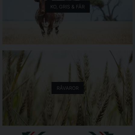
KO, GRIS & FÅR
RÅVAROR