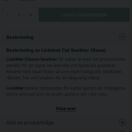
LÄGG I VARUKORGEN
-
+
Beskrivning
Beskrivning av Lickimat Cat Soother (Rosa)
LickiMat Classic Soother
för katter är med sitt prickmönster
perfekt för att lugna ner ätandet och bjuda på godsaker.
Använd med mjukt foder så som mjukt kattgodis, blötfoder,
råfoder, fisk och yoghurt för en långvarig måltid.
LickiMat
berikar matstunden för katter genom att möjliggöra
större aktivitet som de skulle uppleva det i det vilda.
LickiMat
stoppar ”morrhårsstress” och låter din katt äta i en
Visa mer
hukande position med full koll på omgivningen vilket minskar
stress och oro.
Ställ en produktfråga
”Fickorna” i skålen är designade för att katten ska slicka för
att få tag på maten.