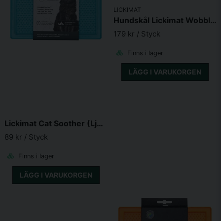
LICKIMAT
Skicka fråga
Hundskål Lickimat Wobble Grön 17X17X8 cm
179 kr
/ Styck
Finns i lager
LÄGG I VARUKORGEN
Lickimat Cat Soother (Ljusblå)
89 kr
/ Styck
Finns i lager
LÄGG I VARUKORGEN