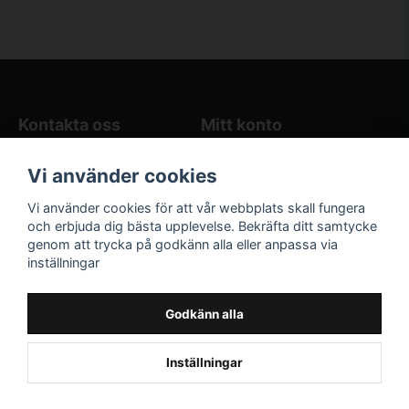
Kontakta oss
Mitt konto
Blogg
Logga in
Vi använder cookies
Butikens öppettider
Registrera dig
Köpvillkor
Glömt lösenord?
Vi använder cookies för att vår webbplats skall fungera
Kontakta oss
och erbjuda dig bästa upplevelse. Bekräfta ditt samtycke
genom att trycka på godkänn alla eller anpassa via
Följ oss på sociala
Våra räkneverktyg
inställningar
medier!
och guider
Facebook
Elstängselräknare
Godkänn alla
Hönsgårdsräknare
Instagram
Inställningar
Powered by Nyehandel AB