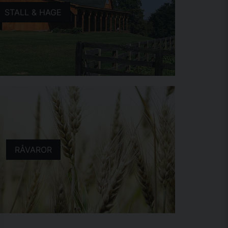
STALL & HAGE
RÅVAROR