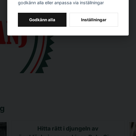
godkänn alla eller anpassa via inställningar
Godkänn alla
Inställningar
gg
Hitta rätt i djungeln av