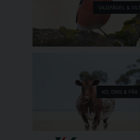
VILDFÅGEL & VIL
KO, GRIS & FÅR