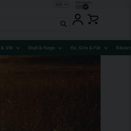
Inkl.moms
 & Vilt
Stall & Hage
Ko, Gris & Får
Råvar