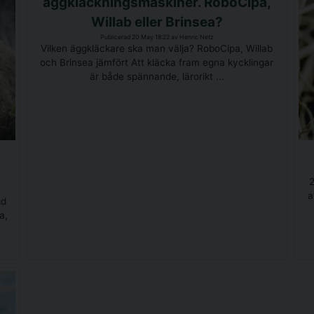
äggkläckningsmaskiner. RoboCipa,
Willab eller Brinsea?
Publicerad 20 May 18:22 av Henric Netz
Vilken äggkläckare ska man välja? RoboCipa, Willab
och Brinsea jämfört Att kläcka fram egna kycklingar
är både spännande, lärorikt ...
2
a
gd
a,