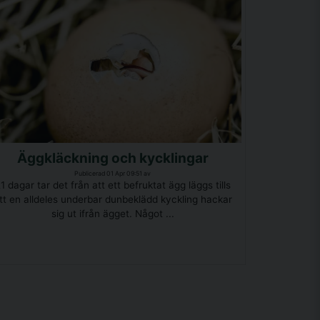
Äggkläckning och kycklingar
Publicerad 01 Apr 09:51 av
1 dagar tar det från att ett befruktat ägg läggs tills
tt en alldeles underbar dunbeklädd kyckling hackar
sig ut ifrån ägget. Något ...