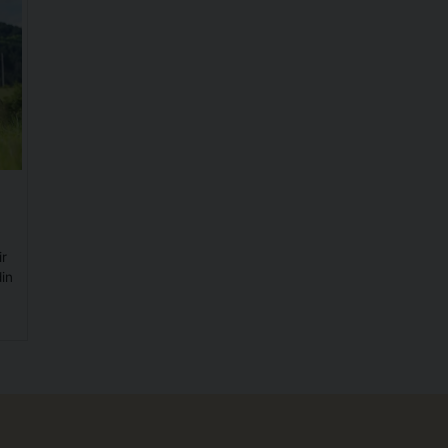
ir
din