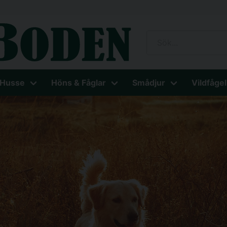
 Husse
Höns & Fåglar
Smådjur
Vildfågel