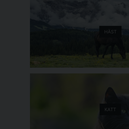
HÄST
KATT