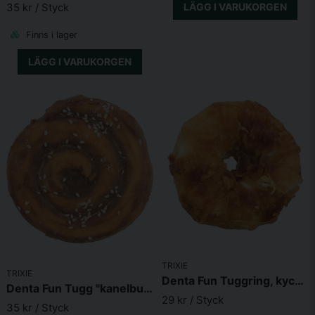
LÄGG I VARUKORGEN
35 kr
/ Styck
Skicka fråga
Finns i lager
LÄGG I VARUKORGEN
TRIXIE
TRIXIE
Denta Fun Tuggring, kyckling, ø 6 cm, 55 g
Denta Fun Tugg "kanelbulle", anka, ø 9 cm, 70 g
29 kr
/ Styck
35 kr
/ Styck