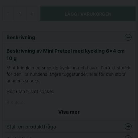
LÄGG I VARUKORGEN
-
+
Beskrivning
Beskrivning av Mini Pretzel med kyckling 6x4 cm
10 g
Mini-kringla med smaskig kyckling och havre. Perfekt storlek
för den lilla hundens längre tuggstunder, eller för den stora
hundens snacks.
Helt utan tillsatt socker.
6 x 4cm.
Visa mer
Innehåll
Kycklingkött (69 %), havre, glycerin, sojaprotein,
Ställ en produktfråga
tapiokastärkelse, jäst, mineraler.