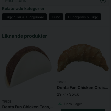
Prishistorik
question
Fråga oss något om denna produkten...
Relaterade kategorier
Tuggrullar & Tuggpinnar
Hund
Hundgodis & Tugg
name
Namn
Liknande produkter
email
Mejladress
Ja, ni får publicera min fråga
TRIXIE
Denta Fun Chicken Croissant, 11 cm, 80g
29 kr
/ Styck
TRIXIE
Finns i lager
Denta Fun Chicken Taco, 80g