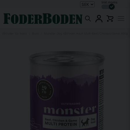
Inkl.moms
Våtfoder för hund
Burk
Monster Dog Våtfoder Adult Multi Beef/Chicken/Game 400g