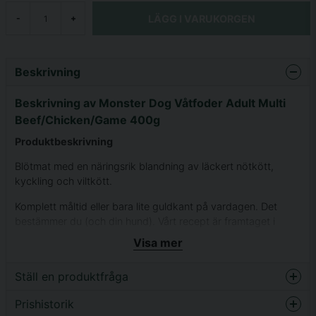
LÄGG I VARUKORGEN
-
+
Beskrivning
Beskrivning av Monster Dog Våtfoder Adult Multi
Beef/Chicken/Game 400g
Produktbeskrivning
Blötmat med en näringsrik blandning av läckert nötkött,
kyckling och viltkött.
Komplett måltid eller bara lite guldkant på vardagen. Det
bestämmer du (och din hund). Vårt recept är framtaget i
Sverige med noggrant utvalda ingredienser – fritt från
Visa mer
onödiga tillsatser! Precis så som vi tycker att en blötmat ska
vara.
Ställ en produktfråga
Innehållsförteckning
Prishistorik
question
Fråga oss något om denna produkten...
Nötkött 39 % (lunga, njure, hjärta, lever), kycklingkött 21 %,