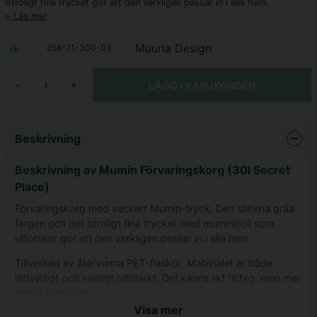
otroligt fina trycket gör att den verkligen passar in i alla hem.
Läs mer
Muurla Design
358-71-300-03
LÄGG I VARUKORGEN
-
+
Beskrivning
Beskrivning av Mumin Förvaringskorg (30l Secret
Place)
Förvaringskorg med vackert Mumin-tryck. Den stilrena gråa
färgen och det otroligt fina trycket med mumintroll som
utforskar gör att den verkligen passar in i alla hem.
Tillverkad av återvunna PET-flaskor. Materialet är både
lättviktigt och väldigt slitstarkt. Det känns likt filttyg, men mer
stabilt och tåligt.
Visa mer