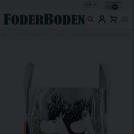
Inkl.moms
Hem
Hund
Pälsvård & Trim
Övrigt
Mumin Förvaringskorg (30l Secret Place)