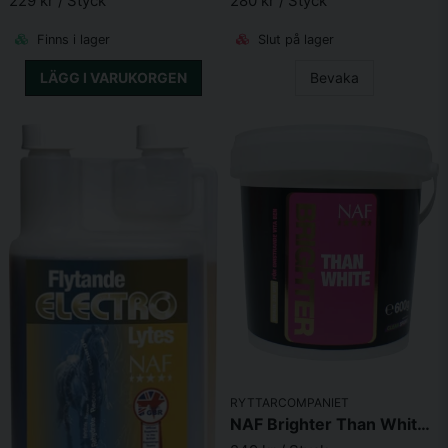
229 kr
/ Styck
280 kr
/ Styck
Skicka fråga
Finns i lager
Slut på lager
LÄGG I VARUKORGEN
Bevaka
RYTTARCOMPANIET
NAF Brighter Than White 600g