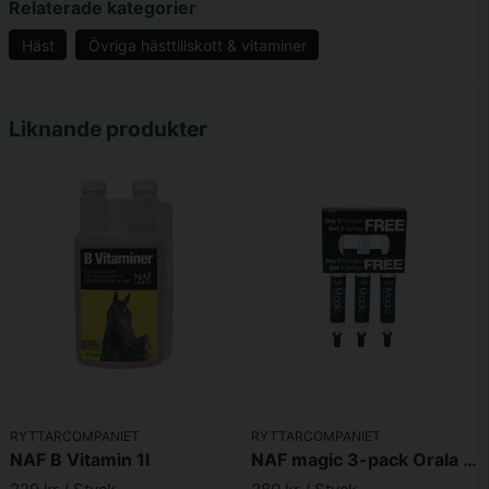
Relaterade kategorier
Vid utfodring 25 ml per dag, varar en flaska ca 40 dagar.
Häst
Övriga hästtillskott & vitaminer
Tävlingskarens Sverige: Karensfritt FEI: Karensfritt
name
Namn
Liknande produkter
email
Mejladress
Ja, ni får publicera min fråga
RYTTARCOMPANIET
RYTTARCOMPANIET
NAF B Vitamin 1l
NAF magic 3-pack Orala sprutor