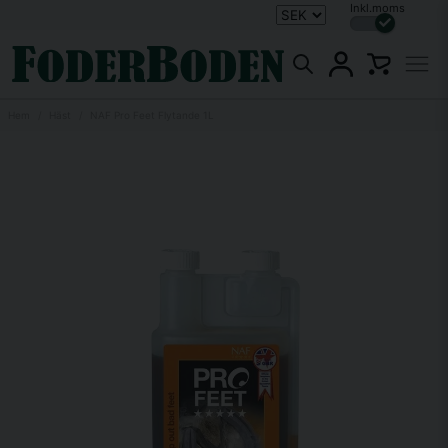
Inkl.moms
Hem
Häst
NAF Pro Feet Flytande 1L