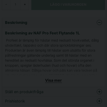
LÄGG I VARUKORGEN
-
+
Beskrivning
Beskrivning av NAF Pro Feet Flytande 1L
Profeet är lämplig för hästar med nedsatt hovkvalitet, dålig
utväxttakt, tappsko och där stora sprickbildningar ses.
Produkten är även lämplig till hästar som utsätts för stora
påfrestningar gällande underlag samt till hästar med en
hereditet av nedsatt hovhälsa. Som det största organet i
kroppen, speglar läderhuden (hud och hovar) ofta den
allmänna hälsan. Dåliga hovar och päls kan vara tecken på
ett allmänt stressat system. PROFEET stödjer leverns hälsa
Visa mer
genom att tillföra kraftfulla antioxidanter som spola bort
överskott av toxin. Detta hjälper att rensa hästens system,
vilket kommer att återspeglas i en glänsande päls och starka,
Ställ en produktfråga
friska hovar.
Innehåller 24 mg biotion, metionin, MSM, svavel, zink,
Prishistorik
question
Fråga oss något om denna produkten...
vitaminer, mineraler och antioxidanter.