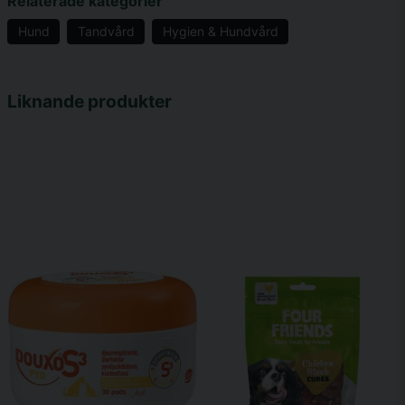
Relaterade kategorier
Hund
Tandvård
Hygien & Hundvård
name
Namn
Liknande produkter
email
Mejladress
Ja, ni får publicera min fråga
Skicka fråga