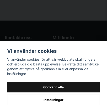
Kontakta oss
Mitt konto
Blogg
Logga in
Vi använder cookies
Butikens öppettider
Registrera dig
Köpvillkor
Glömt lösenord?
Vi använder cookies för att vår webbplats skall fungera
Kontakta oss
och erbjuda dig bästa upplevelse. Bekräfta ditt samtycke
genom att trycka på godkänn alla eller anpassa via
Följ oss på sociala
Våra räkneverktyg
inställningar
medier!
och guider
Facebook
Elstängselräknare
Godkänn alla
Hönsgårdsräknare
Instagram
Inställningar