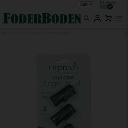
Inkl.moms
Hem
Hund
Oral Care Fingerbrushes 3-pack