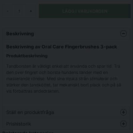
LÄGG I VARUKORGEN
-
+
Beskrivning
Beskrivning av Oral Care Fingerbrushes 3-pack
Produktbeskrivning
Tandborsten är väldigt enkel att använda och spar tid. Trä
den över fingret och borsta hundens tänder med en
masserande rörelse. Med sina mjuka strån stimulerar och
stärker den tandköttet, tar mekaniskt bort plack och på så
vis förbättras andedräkten.
Ställ en produktfråga
Prishistorik
question
Fråga oss något om denna produkten...