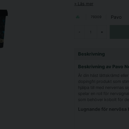
Läs mer
Pavo
79309
-
+
Beskrivning
Beskrivning av Pavo N
Är din häst lättskrämd ell
dopingfri produkt som stimu
hjälpa till med nervernas 
spelar en roll för nervsig
som behöver kobolt för de
Lugnande för nervösa 
Viktiga aminosyror som tr
hormonerna serotonin och 