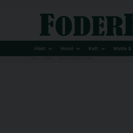
Häst
Hund
Katt
Matte &
Hem
Häst
Pavo NervControl 3kg