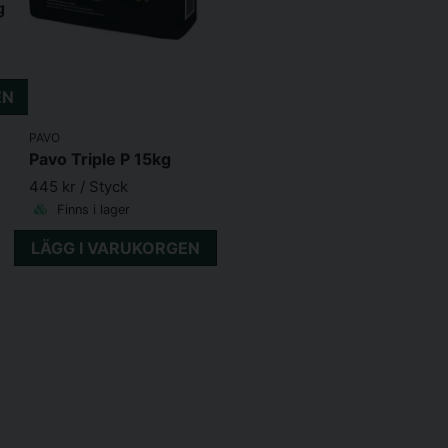
Häst 300kg - 50g per da
g
EN
PAVO
Pavo Triple P 15kg
445 kr
/ Styck
Finns i lager
LÄGG I VARUKORGEN