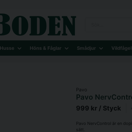
 Husse
Höns & Fåglar
Smådjur
Vildfågel
Pavo
Pavo NervContr
999 kr
/ Styck
Pavo NervControl är en doping
sätt.