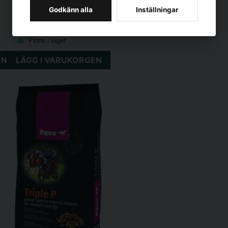
Råaska 26,7 %
PAVO
Godkänn alla
Inställningar
Pavo Vital REFILL 8kg
DL-Metionina 50 g
L-Threonin 30 g
569 kr
/ Styck
L-Tryptofan 40 g
Finns i lager
Socker 2.6%
Stärkelse 9%
EN
LÄGG I VARUKORGEN
Mineraler och spårämnen
Kalcium 1,2 %
Fosfor 0,4 %
Natrium 0,5 %
Kalium 0,9 %
Magnesium 6 %
Vitaminer (per kg)
Vitamin E 3.000 IE
Vitamin B1 180 mg
Vitamin B6 120 mg
Vitamin C 10.000 mg
Foderrådgivning
Häst 600kg - 100g per da