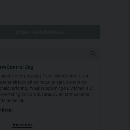
LÄGG I VARUKORGEN
ervControl 3kg
er nervös och stressad? Pavo NervControl är en
lerar till lugn på ett naturligt sätt. Genom att
signalöverföring, minskas spänningen. Vitamin B12
nalöverföring och produceras av en tarmbakterie
tta ändamål.
hästar
yptofan och treonin behövs för produktion av
Visa mer
melanin vilka har en lugnande och