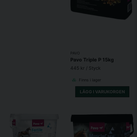
Näringsämnen
30,00%
Råprotein
Råfett
56,30%
Växttråd
0,00%
PAVO
Pavo Triple P 15kg
Råaska
28,50%
445 kr
/ Styck
Mineraler och spårämnen (per kg)
Finns i lager
LÄGG I VARUKORGEN
3,40%
Fosfor
Magnesium
8,30%
Natrium
0,00%
Vitaminer (per kg)