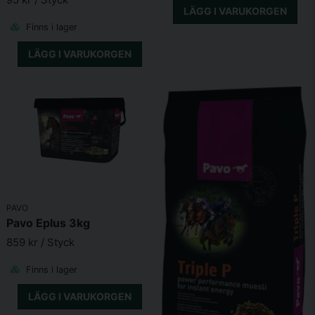
Skicka fråga
LÄGG I VARUKORGEN
Vetenskaplig forskning
om varmblodsföl visar att det har en
Finns i lager
positiv effekt att ge magnesium och fosfor till fölet under de
första tolv månaderna för att förhindra uppkomsten av OC
LÄGG I VARUKORGEN
och OCD.
Hur man hanterar Pavo PodoCare Liquid
Innehåller
Vegetabilisk olja och fett (Palm)
PAVO
Pavo Eplus 3kg
Magnesiumfosfat
859 kr
/ Styck
Magnesiumacetate
Finns i lager
Mono-, di- och triglycerider av
LÄGG I VARUKORGEN
fettsyror (Palm)