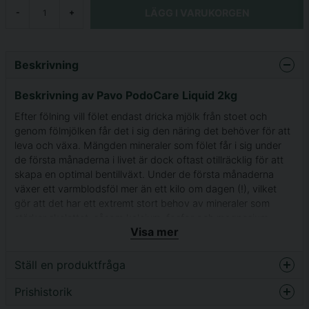
LÄGG I VARUKORGEN
-
+
Beskrivning
Beskrivning av Pavo PodoCare Liquid 2kg
Efter fölning vill fölet endast dricka mjölk från stoet och
genom fölmjölken får det i sig den näring det behöver för att
leva och växa. Mängden mineraler som fölet får i sig under
de första månaderna i livet är dock oftast otillräcklig för att
skapa en optimal bentillväxt. Under de första månaderna
växer ett varmblodsföl mer än ett kilo om dagen (!), vilket
gör att det har ett extremt stort behov av mineraler som
stärker skelettet, såsom kalcium, fosfor och magnesium;
Visa mer
mycket mer än vad de kan tillgodose sig från stoets mjölk.
För ett välmående föl med starka ben är det viktigt att
tillsätta dessa mineraler.
Ställ en produktfråga
Fölpasta för god bentillväxt
Prishistorik
question
Fråga oss något om denna produkten...
Pavo PodoCare Liquid är en flytande mineralmix i pastaform.