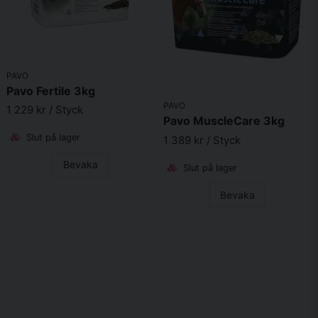
1,875
β-karoten
mg
Vitamin E
4,167
PAVO
mg
Pavo Fertile 3kg
PAVO
1 229 kr
/ Styck
Pavo MuscleCare 3kg
Slut på lager
1 389 kr
/ Styck
Bevaka
Slut på lager
Bevaka