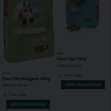
Niacin 25 mg
D-Biotin 250 mcg
Vitamin C 200 mg
PAVO
Pavo Liga 20kg
459 kr
/ Styck
PAVO
Finns i lager
Pavo FibreNuggets 20kg
LÄGG I VARUKORGEN
459 kr
/ Styck
Finns i lager
LÄGG I VARUKORGEN