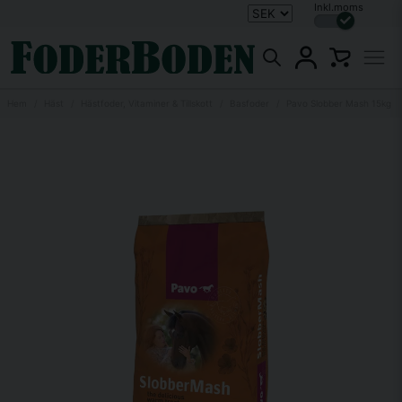
Inkl.moms
Hem
Häst
Hästfoder, Vitaminer & Tillskott
Basfoder
Pavo Slobber Mash 15kg