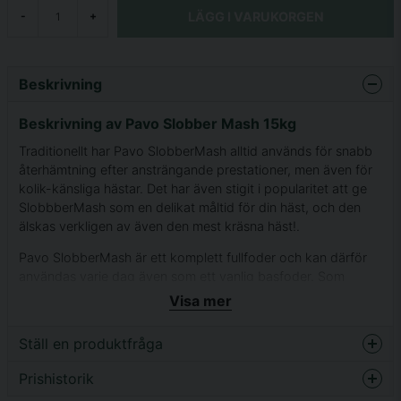
LÄGG I VARUKORGEN
-
+
Beskrivning
Beskrivning av Pavo Slobber Mash 15kg
Traditionellt har Pavo SlobberMash alltid används för snabb
återhämtning efter ansträngande prestationer, men även för
kolik-känsliga hästar. Det har även stigit i popularitet att ge
SlobbberMash som en delikat måltid för din häst, och den
älskas verkligen av även den mest kräsna häst!.
Pavo SlobberMash är ett komplett fullfoder och kan därför
användas varje dag även som ett vanlig basfoder. Som
mellanmål är Pavo SlobberMash ett utmärkt foder bredvid
Visa mer
den vanliga givan.
Ställ en produktfråga
Innehåller
Havregryn
Prishistorik
question
Vetekli
Fråga oss något om denna produkten...