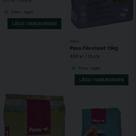
515 kr
/ Styck
Skicka fråga
Kalcium 0,9 %
Fosfor 0,54 %
Finns i lager
Natrium 0,43 %
Kalium 0,9 %
LÄGG I VARUKORGEN
Magnesium 0,52 %
Koppar 20 mg
Järn 90 mg
PAVO
Zink 100 mg
Pavo Fibrebeet 15kg
Mangan 80 mg
499 kr
/ Styck
Selen 0,35 mg
Jod 0,5 mg
Finns i lager
Vitaminer (per kg)
LÄGG I VARUKORGEN
Vitamin A 12.500 IE
Vitamin D3 2.099 IE
Vitamin E 165 IE
Vitamin K3 3 mg
Vitamin B1 15 mg
Vitamin B2 15 mg
Vitamin B6 10 mg
Pantotensyra 18 mg
Folin 7 mg