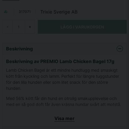
Trixie Sverige AB
317071
LÄGG I VARUKORGEN
-
+
Beskrivning
Beskrivning av PREMIO Lamb Chicken Bagel 17g
Lamb Chicken Bagel är ett mindre hundtugg med smaskigt
kött från kyckling och lamm. Perfekt för längre tuggstunder
för den lilla hunden eller som litet snack för den större
hunden.
Med 56% kött får din hund en otrolig smakupplevelse och
med en så god doft får även kräsna hundar svårt att motstå.
Helt utan tillsatt socker.
Visa mer
Innehåll