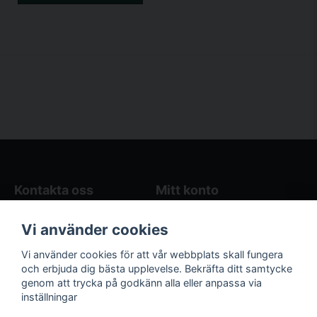
Kontakta oss
Mitt konto
Blogg
Logga in
Vi använder cookies
Butikens öppettider
Registrera dig
Köpvillkor
Glömt lösenord?
Vi använder cookies för att vår webbplats skall fungera
Kontakta oss
och erbjuda dig bästa upplevelse. Bekräfta ditt samtycke
genom att trycka på godkänn alla eller anpassa via
Följ oss på sociala
Våra räkneverktyg
inställningar
medier!
och guider