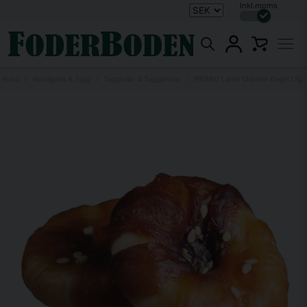
Inkl.moms
Hund
Hundgodis & Tugg
Tuggrullar & Tuggpinnar
PREMIO Lamb Chicken Bagel 17g