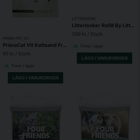
Skicka fråga
LITTERGENIE
Litterlocker Refill By Littergenie 3-Pack
399 kr
/ Styck
PRIMA PET OY
PrimaCat Vit Kattsand Fresh Apple 10L
Finns i lager
95 kr
/ Styck
LÄGG I VARUKORGEN
Finns i lager
LÄGG I VARUKORGEN