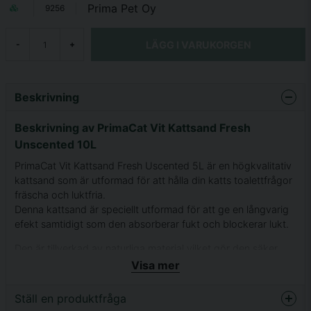
Prima Pet Oy
9256
LÄGG I VARUKORGEN
-
+
Beskrivning
Beskrivning av PrimaCat Vit Kattsand Fresh
Unscented 10L
PrimaCat Vit Kattsand Fresh Uscented 5L är en högkvalitativ
kattsand som är utformad för att hålla din katts toalettfrågor
fräscha och luktfria.
Denna kattsand är speciellt utformad för att ge en långvarig
efekt samtidigt som den absorberar fukt och blockerar lukt.
Den är tillverkad av naturliga material vilket gör den säker
och skonsam för både din katt och miljön. Den är även
Visa mer
dammfri vilket hjälper till att hålla luften ren.
Ställ en produktfråga
PrimaCat Vit Kattsand Fresh Unscented 10L har en hög