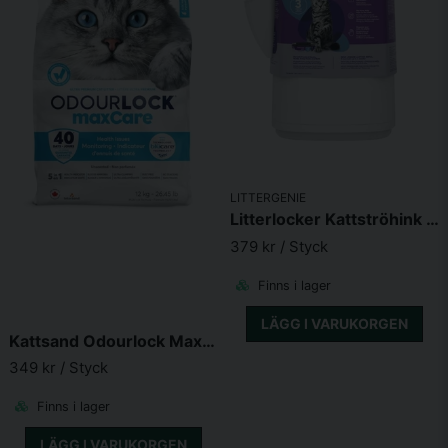
LITTERGENIE
Litterlocker Kattströhink Soptunna by Littergenie
379 kr
/ Styck
Finns i lager
LÄGG I VARUKORGEN
Kattsand Odourlock Maxcare
349 kr
/ Styck
Finns i lager
LÄGG I VARUKORGEN