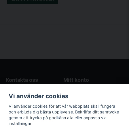
Kontakta oss
Mitt konto
Blogg
Logga in
Vi använder cookies
Butikens öppettider
Registrera dig
Köpvillkor
Glömt lösenord?
Vi använder cookies för att vår webbplats skall fungera
Kontakta oss
och erbjuda dig bästa upplevelse. Bekräfta ditt samtycke
genom att trycka på godkänn alla eller anpassa via
Följ oss på sociala
Våra räkneverktyg
inställningar
medier!
och guider