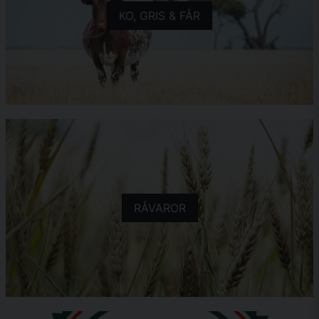
KO, GRIS & FÅR
RÅVAROR