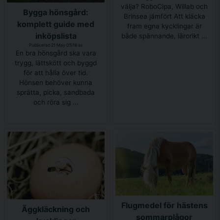
välja? RoboCipa, Willab och
Bygga hönsgård:
Brinsea jämfört Att kläcka
komplett guide med
fram egna kycklingar är
inköpslista
både spännande, lärorikt ...
Publicerad 21 May 05:18 av
En bra hönsgård ska vara
trygg, lättskött och byggd
för att hålla över tid.
Hönsen behöver kunna
sprätta, picka, sandbada
och röra sig ...
Flugmedel för hästens
Äggkläckning och
sommarplågor