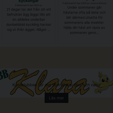
kycklingar
Publicerad 01 Apr 09:51 av Jessica Nilsson
Publicerad 01 Apr 09:51 av
Under sommaren går
21 dagar tar det från att ett
hästarna ofta på bete och
befruktat ägg läggs tills att
blir därmed utsatta för
en alldeles underbar
sommarens alla insekter.
dunbeklädd kyckling hackar
Hjälp din häst att njuta av
sig ut ifrån ägget. Något ...
sommaren geno...
Kundklubben för dig som älskar djur och natur
Läs mer