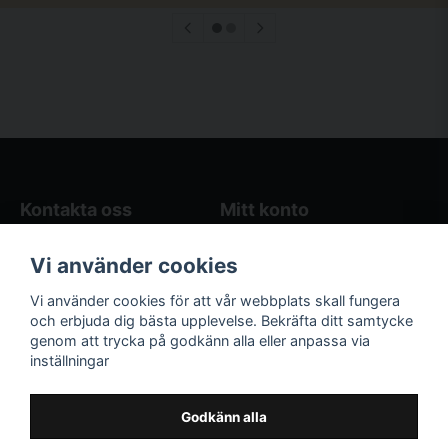
Kontakta oss
Mitt konto
Blogg
Logga in
Vi använder cookies
Butikens öppettider
Registrera dig
Köpvillkor
Glömt lösenord?
Vi använder cookies för att vår webbplats skall fungera
Kontakta oss
och erbjuda dig bästa upplevelse. Bekräfta ditt samtycke
genom att trycka på godkänn alla eller anpassa via
Följ oss på sociala
Våra räkneverktyg
inställningar
medier!
och guider
Facebook
Elstängselräknare
Godkänn alla
Hönsgårdsräknare
Instagram